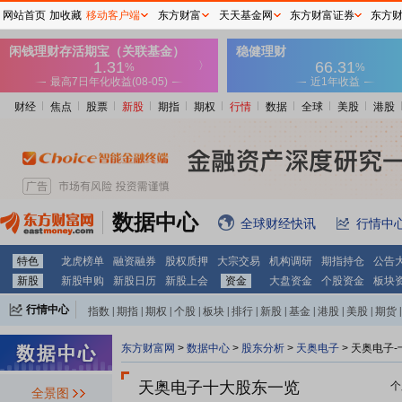
网站首页
加收藏
移动客户端
东方财富
天天基金网
东方财富证券
东方
财经
焦点
股票
新股
期指
期权
行情
数据
全球
美股
港股
数据中心
全球财经快讯
行情中
特色
龙虎榜单
融资融券
股权质押
大宗交易
机构调研
期指持仓
公告
新股
新股申购
新股日历
新股上会
资金
大盘资金
个股资金
板块
行情中心
指数
|
期指
|
期权
|
个股
|
板块
|
排行
|
新股
|
基金
|
港股
|
美股
|
期货
|
外汇
|
黄金
|
自选股
|
自选基金
东方财富网
>
数据中心
>
股东分析
>
天奥电子
>
天奥电子-
天奥电子十大股东一览
个
全景图