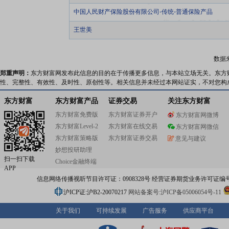
中国人民财产保险股份有限公司-传统-普通保险产品
王世美
数据
郑重声明：
东方财富网发布此信息的目的在于传播更多信息，与本站立场无关。东方
性、完整性、有效性、及时性、原创性等。相关信息并未经过本网站证实，不对您构
东方财富
东方财富产品
证券交易
关注东方财富
东方财富免费版
东方财富证券开户
东方财富网微博
东方财富Level-2
东方财富在线交易
东方财富网微信
东方财富策略版
东方财富证券交易
意见与建议
妙想投研助理
扫一扫下载
Choice金融终端
APP
信息网络传播视听节目许可证：0908328号 经营证券期货业务许可证编号：91310
沪ICP证:沪B2-20070217
网站备案号:沪ICP备05006054号-11
关于我们
可持续发展
广告服务
供应商平台