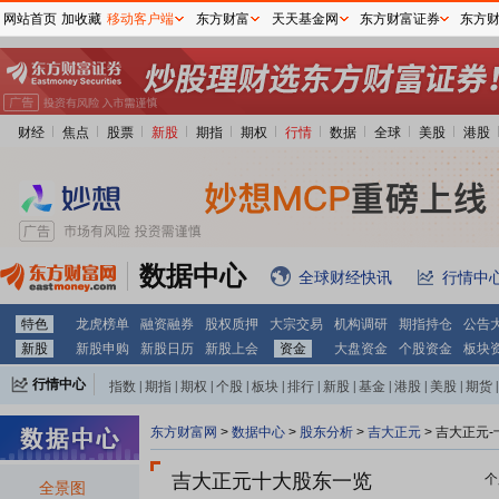
网站首页
加收藏
移动客户端
东方财富
天天基金网
东方财富证券
东方
财经
焦点
股票
新股
期指
期权
行情
数据
全球
美股
港股
数据中心
全球财经快讯
行情中
特色
龙虎榜单
融资融券
股权质押
大宗交易
机构调研
期指持仓
公告
新股
新股申购
新股日历
新股上会
资金
大盘资金
个股资金
板块
行情中心
指数
|
期指
|
期权
|
个股
|
板块
|
排行
|
新股
|
基金
|
港股
|
美股
|
期货
|
外汇
|
黄金
|
自选股
|
自选基金
东方财富网
>
数据中心
>
股东分析
>
吉大正元
>
吉大正元-
吉大正元十大股东一览
个
全景图