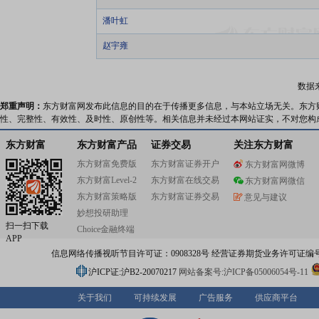
潘叶虹
赵宇雍
数据
郑重声明：
东方财富网发布此信息的目的在于传播更多信息，与本站立场无关。东方
性、完整性、有效性、及时性、原创性等。相关信息并未经过本网站证实，不对您构
东方财富
东方财富产品
证券交易
关注东方财富
东方财富免费版
东方财富证券开户
东方财富网微博
东方财富Level-2
东方财富在线交易
东方财富网微信
东方财富策略版
东方财富证券交易
意见与建议
妙想投研助理
扫一扫下载
Choice金融终端
APP
信息网络传播视听节目许可证：0908328号 经营证券期货业务许可证编号：91310
沪ICP证:沪B2-20070217
网站备案号:沪ICP备05006054号-11
关于我们
可持续发展
广告服务
供应商平台