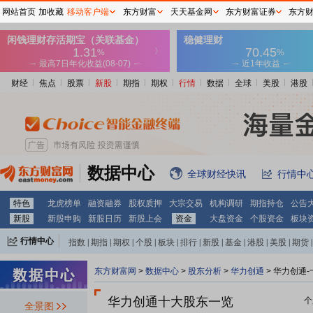
网站首页
加收藏
移动客户端
东方财富
天天基金网
东方财富证券
东方
财经
焦点
股票
新股
期指
期权
行情
数据
全球
美股
港股
数据中心
全球财经快讯
行情中
特色
龙虎榜单
融资融券
股权质押
大宗交易
机构调研
期指持仓
公告
新股
新股申购
新股日历
新股上会
资金
大盘资金
个股资金
板块
行情中心
指数
|
期指
|
期权
|
个股
|
板块
|
排行
|
新股
|
基金
|
港股
|
美股
|
期货
|
外汇
|
黄金
|
自选股
|
自选基金
东方财富网
>
数据中心
>
股东分析
>
华力创通
>
华力创通-
华力创通十大股东一览
个
全景图