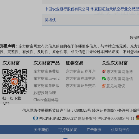
中国农业银行股份有限公司-华夏国证航天航空行业交易
吴培侠
数据
郑重声明：
东方财富网发布此信息的目的在于传播更多信息，与本站立场无关。东方
性、完整性、有效性、及时性、原创性等。相关信息并未经过本网站证实，不对您构
东方财富
东方财富产品
证券交易
关注东方财富
东方财富免费版
东方财富证券开户
东方财富网微博
东方财富Level-2
东方财富在线交易
东方财富网微信
东方财富策略版
东方财富证券交易
意见与建议
妙想投研助理
扫一扫下载
Choice金融终端
APP
信息网络传播视听节目许可证：0908328号 经营证券期货业务许可证编号：91310
沪ICP证:沪B2-20070217
网站备案号:沪ICP备05006054号-11
关于我们
可持续发展
广告服务
供应商平台