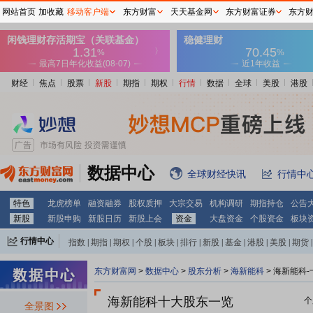
网站首页
加收藏
移动客户端
东方财富
天天基金网
东方财富证券
东方
财经
焦点
股票
新股
期指
期权
行情
数据
全球
美股
港股
数据中心
全球财经快讯
行情中
特色
龙虎榜单
融资融券
股权质押
大宗交易
机构调研
期指持仓
公告
新股
新股申购
新股日历
新股上会
资金
大盘资金
个股资金
板块
行情中心
指数
|
期指
|
期权
|
个股
|
板块
|
排行
|
新股
|
基金
|
港股
|
美股
|
期货
|
外汇
|
黄金
|
自选股
|
自选基金
东方财富网
>
数据中心
>
股东分析
>
海新能科
>
海新能科-
海新能科十大股东一览
个
全景图