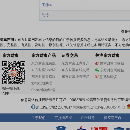
王帅帅
刘玲
数据
郑重声明：
东方财富网发布此信息的目的在于传播更多信息，与本站立场无关。东方
性、完整性、有效性、及时性、原创性等。相关信息并未经过本网站证实，不对您构
东方财富
东方财富产品
证券交易
关注东方财富
东方财富免费版
东方财富证券开户
东方财富网微博
东方财富Level-2
东方财富在线交易
东方财富网微信
东方财富策略版
东方财富证券交易
意见与建议
妙想投研助理
扫一扫下载
Choice金融终端
APP
信息网络传播视听节目许可证：0908328号 经营证券期货业务许可证编号：91310
沪ICP证:沪B2-20070217
网站备案号:沪ICP备05006054号-11
关于我们
可持续发展
广告服务
供应商平台