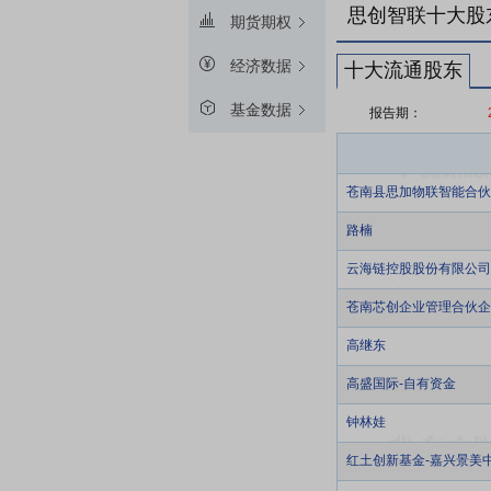
思创智联十大股
期货期权
经济数据
十大流通股东
基金数据
报告期：
苍南县思加物联智能合伙
路楠
云海链控股股份有限公司
苍南芯创企业管理合伙企
高继东
高盛国际-自有资金
钟林娃
红土创新基金-嘉兴景美