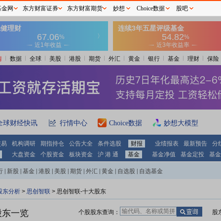
基金网
东方财富证券
东方财富期货
妙想
Choice数据
股吧
情
数据
全球
美股
港股
期货
外汇
黄金
银行
基金
理财
保险
全球财经快讯
行情中心
Choice数据
妙想大模型
交易
机构调研
期指持仓
公告大全
条件选股
财报
业绩报表
最新预告
分
大盘资金
个股资金
板块资金
沪 港 通
基金
基金净值
基金定投
基金
行
|
新股
|
基金
|
港股
|
美股
|
期货
|
外汇
|
黄金
|
自选股
|
自选基金
股东分析
>
思创智联
>
思创智联-十大股东
股东一览
个股股东查询：
股