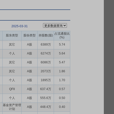
2025-03-31
占流通股比
股东类型
股份类型
持股数(股)
(%)
其它
A股
6389万
5.74
个人
A股
6274万
5.64
其它
A股
6086万
5.47
其它
A股
2073万
1.86
个人
A股
1895万
1.70
QFII
A股
637.4万
0.57
个人
A股
555.6万
0.50
基金资产管理
A股
448.4万
0.40
计划