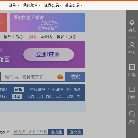
登录
我的菜单
证券交易
基金交易
动态
债券
视频
股吧
基金吧
博客
搜索
个人
自选
2
红送配
研报
个股研报
行业研报
盈利预测
排行
经济
CPI
PPI
PMI
GDP
LPR
房价
消息
搜索
东查询：