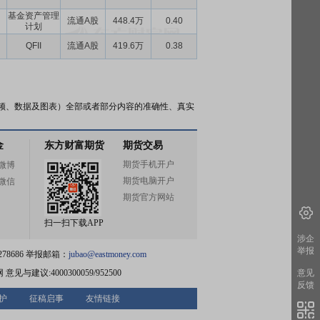
基金资产管理
流通A股
448.4万
0.40
计划
QFII
流通A股
419.6万
0.38
频、数据及图表）全部或者部分内容的准确性、真实
金
东方财富期货
期货交易
期货手机开户
微博
期货电脑开户
微信
期货官方网站
扫一扫下载APP
涉企
举报
78686 举报邮箱：
jubao@eastmoney.com
网
意见与建议:4000300059/952500
意见
反馈
护
征稿启事
友情链接