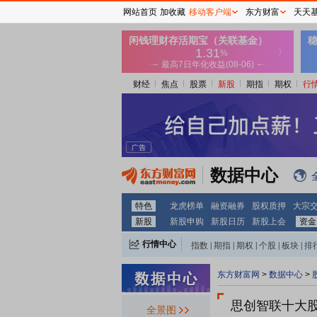
网站首页
加收藏
移动客户端
东方财富
天天
财经
焦点
股票
新股
期指
期权
行
数据中心
特色
龙虎榜单
融资融券
股权质押
大宗
新股
新股申购
新股日历
新股上会
资金
行情中心
指数
|
期指
|
期权
|
个股
|
板块
|
排
东方财富网
>
数据中心
>
思创智联十大
全景图