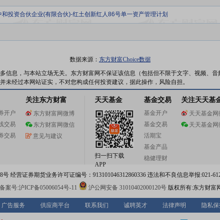
中和投资合伙企业(有限合伙)-红土创新红人86号单一资产管理计划
数据来源：
东方财富Choice数据
多信息，与本站立场无关。东方财富网不保证该信息（包括但不限于文字、视频、音
并未经过本网站证实，不对您构成任何投资建议，据此操作，风险自担。
关注东方财富
天天基金
基金交易
关注天天基
券开户
基金开户
东方财富网微博
天天基金网
线交易
基金交易
东方财富网微信
天天基金网
券交易
活期宝
意见与建议
基金产品
扫一扫下载
稳健理财
APP
 经营证券期货业务许可证编号：913101046312860336 违法和不良信息举报:021-612
案号:沪ICP备05006054号-11
沪公网安备 31010402000120号
版权所有:东方财富
广告服务
供应商平台
联系我们
诚聘英才
法律声明
隐私保