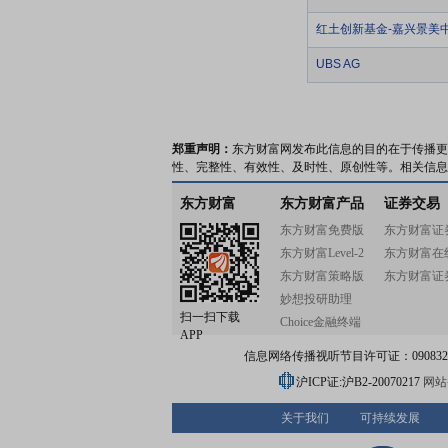
红土创新基金-嘉兴景美
UBS AG
郑重声明：
东方财富网发布此信息的目的在于传播更
性、完整性、有效性、及时性、原创性等。相关信息
东方财富
东方财富产品
证券交易
东方财富免费版
东方财富证
东方财富Level-2
东方财富在
东方财富策略版
东方财富证
妙想投研助理
扫一扫下载
Choice金融终端
APP
信息网络传播视听节目许可证：0908328号
沪ICP证:沪B2-20070217
网站备
关于我们
可持续发展