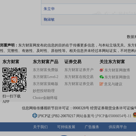
朱立华
鞠淑敏
数据
郑重声明：
东方财富网发布此信息的目的在于传播更多信息，与本站立场无关。东方
性、完整性、有效性、及时性、原创性等。相关信息并未经过本网站证实，不对您构
东方财富
东方财富产品
证券交易
关注东方财富
东方财富免费版
东方财富证券开户
东方财富网微博
东方财富Level-2
东方财富在线交易
东方财富网微信
东方财富策略版
东方财富证券交易
意见与建议
妙想投研助理
扫一扫下载
Choice金融终端
APP
信息网络传播视听节目许可证：0908328号 经营证券期货业务许可证编号：91310
沪ICP证:沪B2-20070217
网站备案号:沪ICP备05006054号-11
关于我们
可持续发展
广告服务
供应商平台