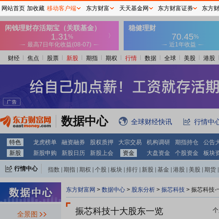
网站首页
加收藏
移动客户端
东方财富
天天基金网
东方财富证券
东方
财经
焦点
股票
新股
期指
期权
行情
数据
全球
美股
港股
数据中心
全球财经快讯
行情中
特色
龙虎榜单
融资融券
股权质押
大宗交易
机构调研
期指持仓
公告
新股
新股申购
新股日历
新股上会
资金
大盘资金
个股资金
板块
行情中心
指数
|
期指
|
期权
|
个股
|
板块
|
排行
|
新股
|
基金
|
港股
|
美股
|
期货
|
外汇
|
黄金
|
自选股
|
自选基金
东方财富网
>
数据中心
>
股东分析
>
振芯科技
>
振芯科技-
振芯科技十大股东一览
个
全景图