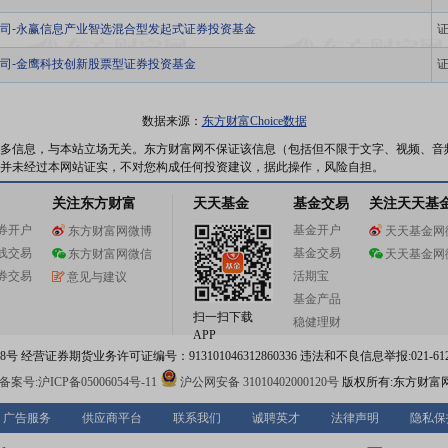
司-永赢信息产业智选混合型发起式证券投资基金
司-金鹰科技创新股票型证券投资基金
数据来源：
东方财富Choice数据
多信息，与本站立场无关。东方财富网不保证该信息（包括但不限于文字、视频、音
并未经过本网站证实，不对您构成任何投资建议，据此操作，风险自担。
关注东方财富
天天基金
基金交易
关注天天基
券开户
基金开户
东方财富网微博
天天基金网
线交易
基金交易
东方财富网微信
天天基金网
券交易
活期宝
意见与建议
基金产品
扫一扫下载
稳健理财
APP
 经营证券期货业务许可证编号：913101046312860336 违法和不良信息举报:021-612
案号:沪ICP备05006054号-11
沪公网安备 31010402000120号
版权所有:东方财富
广告服务
供应商平台
联系我们
诚聘英才
法律声明
隐私保