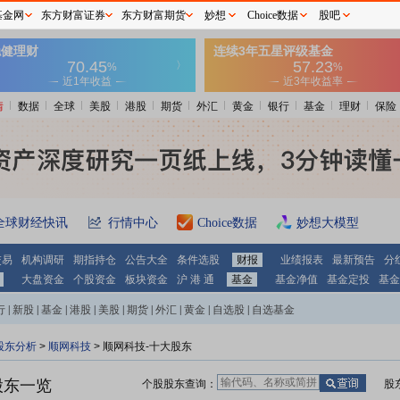
基金网
东方财富证券
东方财富期货
妙想
Choice数据
股吧
情
数据
全球
美股
港股
期货
外汇
黄金
银行
基金
理财
保险
全球财经快讯
行情中心
Choice数据
妙想大模型
交易
机构调研
期指持仓
公告大全
条件选股
财报
业绩报表
最新预告
分
大盘资金
个股资金
板块资金
沪 港 通
基金
基金净值
基金定投
基金
行
|
新股
|
基金
|
港股
|
美股
|
期货
|
外汇
|
黄金
|
自选股
|
自选基金
股东分析
>
顺网科技
>
顺网科技-十大股东
股东一览
个股股东查询：
股