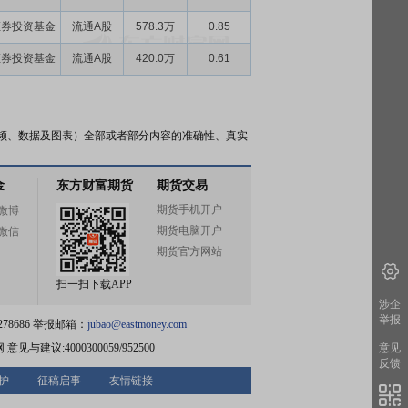
证券投资基金
流通A股
578.3万
0.85
证券投资基金
流通A股
420.0万
0.61
频、数据及图表）全部或者部分内容的准确性、真实
金
东方财富期货
期货交易
期货手机开户
微博
期货电脑开户
微信
期货官方网站
扫一扫下载APP
涉企
举报
78686 举报邮箱：
jubao@eastmoney.com
网
意见与建议:4000300059/952500
意见
反馈
护
征稿启事
友情链接