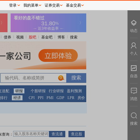
登录
我的菜单
证券交易
基金交易
动态
债券
视频
股吧
基金吧
博客
搜索
个人
自选
0
红送配
研报
个股研报
行业研报
盈利预测
排行
经济
CPI
PPI
PMI
GDP
LPR
房价
消息
搜索
东查询：