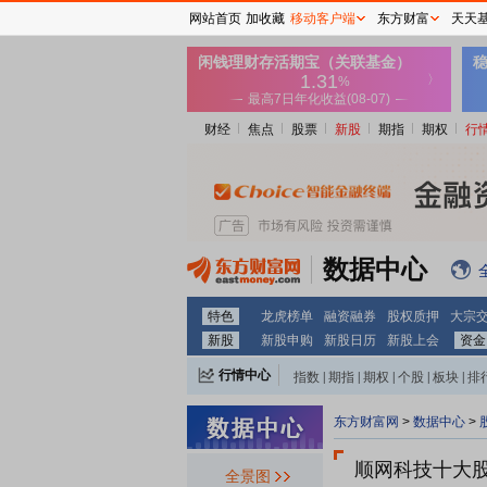
网站首页
加收藏
移动客户端
东方财富
天天
财经
焦点
股票
新股
期指
期权
行
数据中心
特色
龙虎榜单
融资融券
股权质押
大宗
新股
新股申购
新股日历
新股上会
资金
行情中心
指数
|
期指
|
期权
|
个股
|
板块
|
排
东方财富网
>
数据中心
>
顺网科技十大
全景图