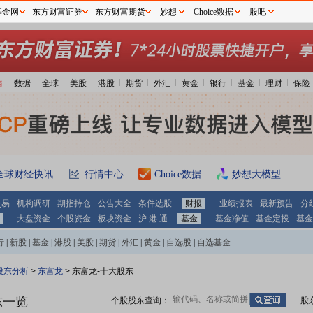
基金网
东方财富证券
东方财富期货
妙想
Choice数据
股吧
情
数据
全球
美股
港股
期货
外汇
黄金
银行
基金
理财
保险
全球财经快讯
行情中心
Choice数据
妙想大模型
交易
机构调研
期指持仓
公告大全
条件选股
财报
业绩报表
最新预告
分
大盘资金
个股资金
板块资金
沪 港 通
基金
基金净值
基金定投
基金
行
|
新股
|
基金
|
港股
|
美股
|
期货
|
外汇
|
黄金
|
自选股
|
自选基金
股东分析
>
东富龙
>
东富龙-十大股东
东一览
个股股东查询：
股