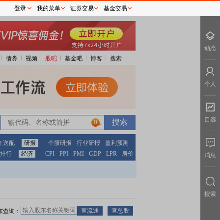
登录
我的菜单
证券交易
基金交易
动态
债券
视频
股吧
基金吧
博客
搜索
个人
自选
0
红送配
研报
个股研报
行业研报
盈利预测
排行
经济
CPI
PPI
PMI
GDP
LPR
房价
消息
搜索
东查询：