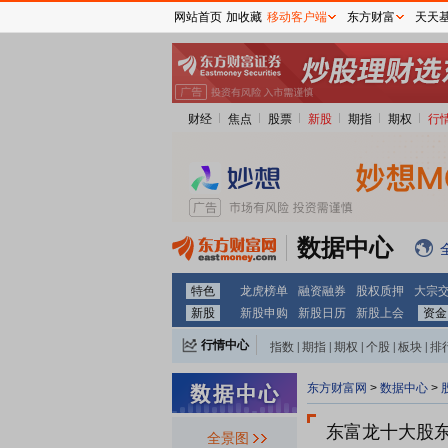
网站首页
加收藏
移动客户端
东方财富
天天
财经
焦点
股票
新股
期指
期权
行
数据中心
特色
龙虎榜单
融资融券
股权质押
大宗
新股
新股申购
新股日历
新股上会
资金
行情中心
指数
|
期指
|
期权
|
个股
|
板块
|
排
东方财富网
>
数据中心
>
东富龙十大股
全景图