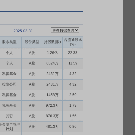
2025-03-31
占流通股比
股东类型
股份类型
持股数(股)
(%)
个人
A股
1.26亿
22.33
个人
A股
6524万
11.59
私募基金
A股
2431万
4.32
投资公司
A股
2431万
4.32
私募基金
A股
1458万
2.59
私募基金
A股
972.3万
1.73
其它
A股
876.3万
1.56
基金资产管理
A股
481.3万
0.86
计划