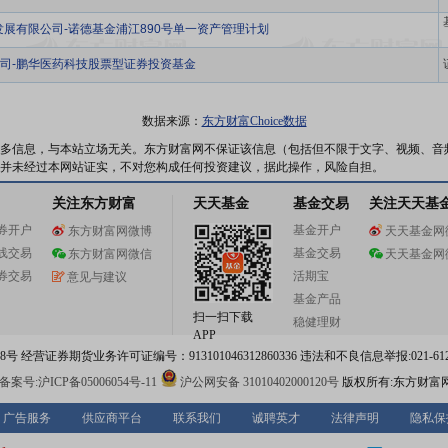
发展有限公司-诺德基金浦江890号单一资产管理计划
司-鹏华医药科技股票型证券投资基金
数据来源：
东方财富Choice数据
多信息，与本站立场无关。东方财富网不保证该信息（包括但不限于文字、视频、音
并未经过本网站证实，不对您构成任何投资建议，据此操作，风险自担。
关注东方财富
天天基金
基金交易
关注天天基
券开户
基金开户
东方财富网微博
天天基金网
线交易
基金交易
东方财富网微信
天天基金网
券交易
活期宝
意见与建议
基金产品
扫一扫下载
稳健理财
APP
 经营证券期货业务许可证编号：913101046312860336 违法和不良信息举报:021-612
案号:沪ICP备05006054号-11
沪公网安备 31010402000120号
版权所有:东方财富
广告服务
供应商平台
联系我们
诚聘英才
法律声明
隐私保