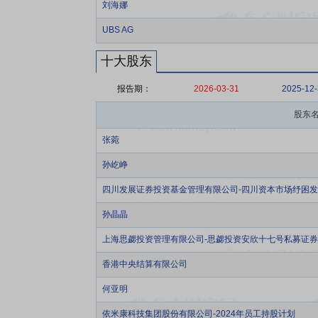
刘海娜
UBS AG
十大股东
报告期：
2026-03-31
2025-12
股东
张菀
孙屹峥
四川发展证券投资基金管理有限公司-四川资本市场纾困发
孙晶晶
上海思勰投资管理有限公司-思勰投资安欣十七号私募证
香港中央结算有限公司
何亚明
依米康科技集团股份有限公司-2024年员工持股计划