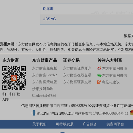
刘海娜
UBS AG
数据
郑重声明：
东方财富网发布此信息的目的在于传播更多信息，与本站立场无关。东方
性、完整性、有效性、及时性、原创性等。相关信息并未经过本网站证实，不对您构
东方财富
东方财富产品
证券交易
关注东方财富
东方财富免费版
东方财富证券开户
东方财富网微博
东方财富Level-2
东方财富在线交易
东方财富网微信
东方财富策略版
东方财富证券交易
意见与建议
妙想投研助理
扫一扫下载
Choice金融终端
APP
信息网络传播视听节目许可证：0908328号 经营证券期货业务许可证编号：91310
沪ICP证:沪B2-20070217
网站备案号:沪ICP备05006054号-11
关于我们
可持续发展
广告服务
供应商平台