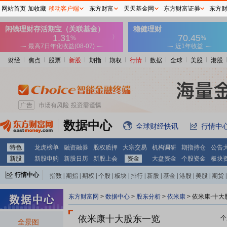
网站首页
加收藏
移动客户端
东方财富
天天基金网
东方财富证券
东方
财经
焦点
股票
新股
期指
期权
行情
数据
全球
美股
港股
数据中心
全球财经快讯
行情中
特色
龙虎榜单
融资融券
股权质押
大宗交易
机构调研
期指持仓
公告
新股
新股申购
新股日历
新股上会
资金
大盘资金
个股资金
板块
行情中心
指数
|
期指
|
期权
|
个股
|
板块
|
排行
|
新股
|
基金
|
港股
|
美股
|
期货
|
外汇
|
黄金
|
自选股
|
自选基金
东方财富网
>
数据中心
>
股东分析
>
依米康
>
依米康-十大
依米康十大股东一览
个
全景图