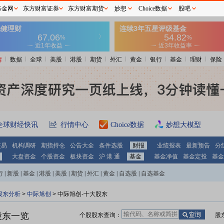
基金网
东方财富证券
东方财富期货
妙想
Choice数据
股吧
情
数据
全球
美股
港股
期货
外汇
黄金
银行
基金
理财
保险
全球财经快讯
行情中心
Choice数据
妙想大模型
交易
机构调研
期指持仓
公告大全
条件选股
财报
业绩报表
最新预告
分
大盘资金
个股资金
板块资金
沪 港 通
基金
基金净值
基金定投
基金
行
|
新股
|
基金
|
港股
|
美股
|
期货
|
外汇
|
黄金
|
自选股
|
自选基金
股东分析
>
中际旭创
>
中际旭创-十大股东
股东一览
个股股东查询：
股