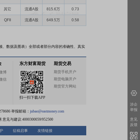
其它
流通A股
815.6万
0.73
QFII
流通A股
649.5万
0.58
频、数据及图表）全部或者部分内容的准确性、真实
金
东方财富期货
期货交易
期货手机开户
微博
期货电脑开户
微信
期货官方网站
扫一扫下载APP
涉企
举报
78686 举报邮箱：
jubao@eastmoney.com
网
意见与建议:4000300059/952500
意见
反馈
护
征稿启事
友情链接