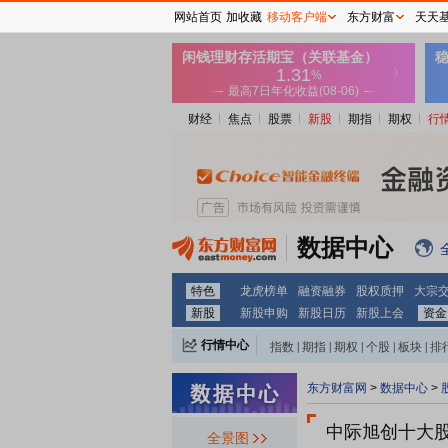
网站首页
加收藏
移动客户端
东方财富
天天
财经
焦点
股票
新股
期指
期权
行
数据中心
特色
龙虎榜单
融资融券
股权质押
大宗
新股
新股申购
新股日历
新股上会
资金
行情中心
指数
|
期指
|
期权
|
个股
|
板块
|
排
东方财富网
>
数据中心
>
中际旭创十大
全景图