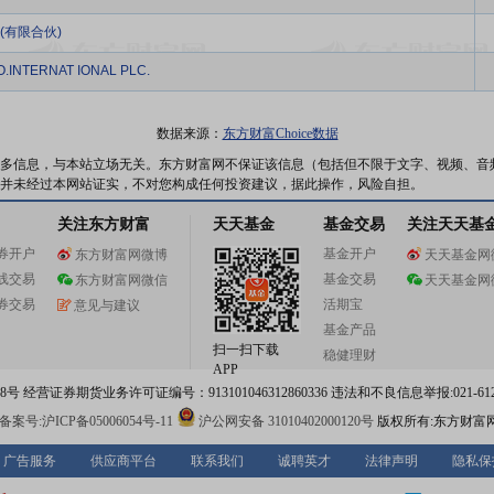
(有限合伙)
INTERNAT IONAL PLC.
数据来源：
东方财富Choice数据
多信息，与本站立场无关。东方财富网不保证该信息（包括但不限于文字、视频、音
并未经过本网站证实，不对您构成任何投资建议，据此操作，风险自担。
关注东方财富
天天基金
基金交易
关注天天基
券开户
基金开户
东方财富网微博
天天基金网
线交易
基金交易
东方财富网微信
天天基金网
券交易
活期宝
意见与建议
基金产品
扫一扫下载
稳健理财
APP
 经营证券期货业务许可证编号：913101046312860336 违法和不良信息举报:021-612
案号:沪ICP备05006054号-11
沪公网安备 31010402000120号
版权所有:东方财富
广告服务
供应商平台
联系我们
诚聘英才
法律声明
隐私保