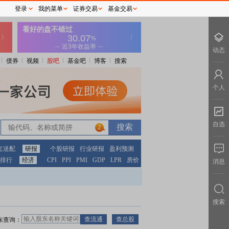
登录
我的菜单
证券交易
基金交易
动态
债券
视频
股吧
基金吧
博客
搜索
个人
自选
2
红送配
研报
个股研报
行业研报
盈利预测
排行
经济
CPI
PPI
PMI
GDP
LPR
房价
消息
搜索
东查询：