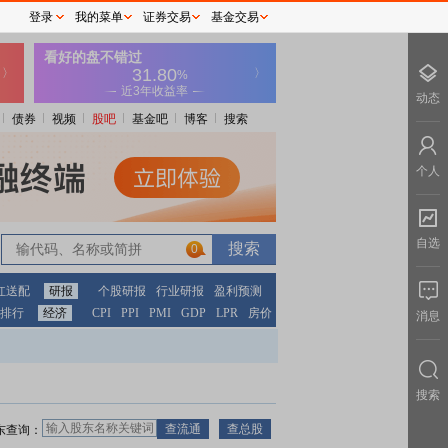
登录
我的菜单
证券交易
基金交易
动态
债券
视频
股吧
基金吧
博客
搜索
个人
自选
0
红送配
研报
个股研报
行业研报
盈利预测
排行
经济
CPI
PPI
PMI
GDP
LPR
房价
消息
搜索
东查询：