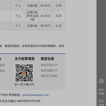
个人
流通A股
40.50万
0.29
流通A股,
个人
限售流通
40.30万
0.29
A股
个人
流通A股
39.93万
0.29
频、数据及图表）全部或者部分内容的准确性、真实
金
东方财富期货
期货交易
期货手机开户
微博
期货电脑开户
微信
期货官方网站
扫一扫下载APP
涉企
举报
78686 举报邮箱：
jubao@eastmoney.com
网
意见与建议:4000300059/952500
意见
反馈