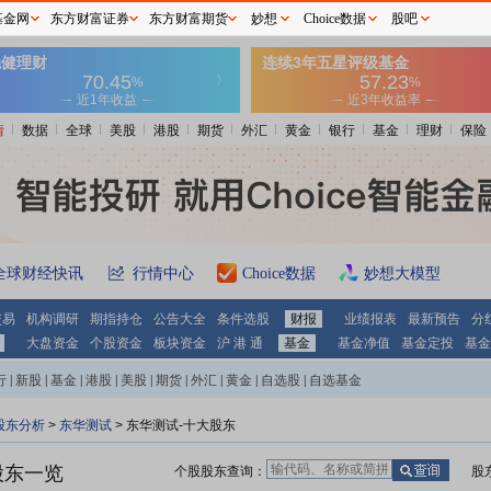
基金网
东方财富证券
东方财富期货
妙想
Choice数据
股吧
情
数据
全球
美股
港股
期货
外汇
黄金
银行
基金
理财
保险
全球财经快讯
行情中心
Choice数据
妙想大模型
交易
机构调研
期指持仓
公告大全
条件选股
财报
业绩报表
最新预告
分
大盘资金
个股资金
板块资金
沪 港 通
基金
基金净值
基金定投
基金
行
|
新股
|
基金
|
港股
|
美股
|
期货
|
外汇
|
黄金
|
自选股
|
自选基金
股东分析
>
东华测试
>
东华测试-十大股东
股东一览
个股股东查询：
股