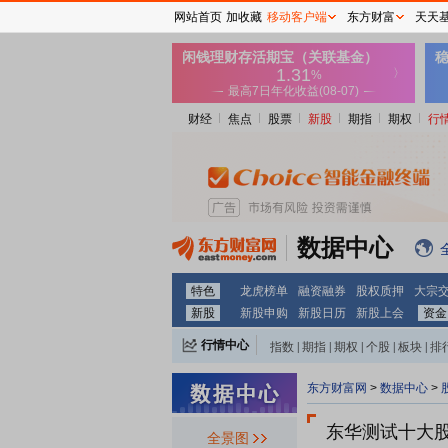
网站首页
加收藏
移动客户端
东方财富
天天
财经
焦点
股票
新股
期指
期权
行
数据中心
特色
龙虎榜单
融资融券
股权质押
大宗
新股
新股申购
新股日历
新股上会
资金
行情中心
指数
|
期指
|
期权
|
个股
|
板块
|
排
东方财富网
>
数据中心
>
东华测试十大
全景图