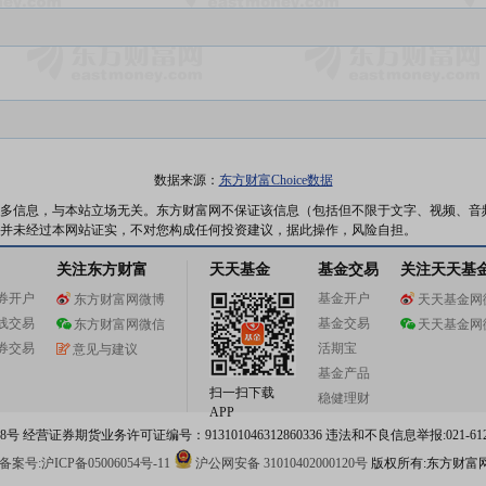
数据来源：
东方财富Choice数据
多信息，与本站立场无关。东方财富网不保证该信息（包括但不限于文字、视频、音
并未经过本网站证实，不对您构成任何投资建议，据此操作，风险自担。
关注东方财富
天天基金
基金交易
关注天天基
券开户
基金开户
东方财富网微博
天天基金网
线交易
基金交易
东方财富网微信
天天基金网
券交易
活期宝
意见与建议
基金产品
扫一扫下载
稳健理财
APP
 经营证券期货业务许可证编号：913101046312860336 违法和不良信息举报:021-612
案号:沪ICP备05006054号-11
沪公网安备 31010402000120号
版权所有:东方财富