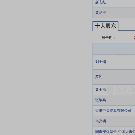
赵志红
黄劲平
十大股东
报告期：
刘士钢
罗沔
黄玉清
张敬兵
香港中央结算有限公司
马兴明
国寿安保基金-中国人寿