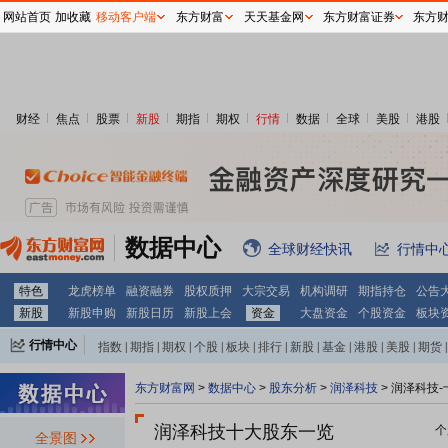
网站首页
加收藏
移动客户端
东方财富
天天基金网
东方财富证券
东方
财经
焦点
股票
新股
期指
期权
行情
数据
全球
美股
港股
数据中心
全球财经快讯
行情中
特色
龙虎榜单
融资融券
股权质押
大宗交易
机构调研
期指持仓
公告
新股
新股申购
新股日历
新股上会
资金
大盘资金
个股资金
板块
行情中心
指数
|
期指
|
期权
|
个股
|
板块
|
排行
|
新股
|
基金
|
港股
|
美股
|
期货
|
外汇
|
黄金
|
自选股
|
自选基金
东方财富网
>
数据中心
>
股东分析
>
润泽科技
>
润泽科技-
润泽科技十大股东一览
个
全景图