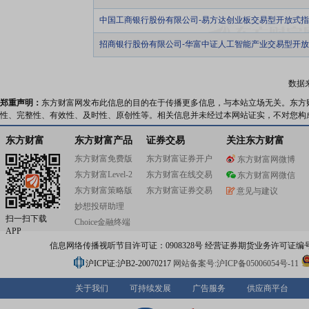
中国工商银行股份有限公司-易方达创业板交易型开放式
招商银行股份有限公司-华富中证人工智能产业交易型开
数据
郑重声明：
东方财富网发布此信息的目的在于传播更多信息，与本站立场无关。东方
性、完整性、有效性、及时性、原创性等。相关信息并未经过本网站证实，不对您构
东方财富
东方财富产品
证券交易
关注东方财富
东方财富免费版
东方财富证券开户
东方财富网微博
东方财富Level-2
东方财富在线交易
东方财富网微信
东方财富策略版
东方财富证券交易
意见与建议
妙想投研助理
扫一扫下载
Choice金融终端
APP
信息网络传播视听节目许可证：0908328号 经营证券期货业务许可证编号：91310
沪ICP证:沪B2-20070217
网站备案号:沪ICP备05006054号-11
关于我们
可持续发展
广告服务
供应商平台