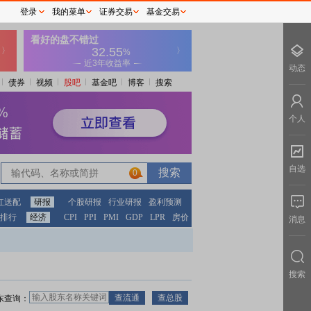
登录
我的菜单
证券交易
基金交易
动态
债券
视频
股吧
基金吧
博客
搜索
个人
自选
0
红送配
研报
个股研报
行业研报
盈利预测
排行
经济
CPI
PPI
PMI
GDP
LPR
房价
消息
搜索
东查询：