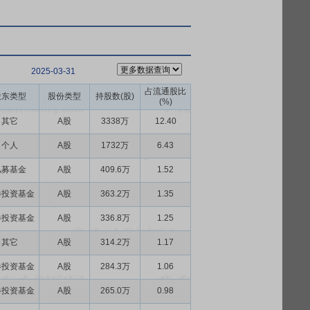
2025-03-31
占流通股比
股东类型
股份类型
持股数(股)
(%)
其它
A股
3338万
12.40
个人
A股
1732万
6.43
私募基金
A股
409.6万
1.52
券投资基金
A股
363.2万
1.35
券投资基金
A股
336.8万
1.25
其它
A股
314.2万
1.17
券投资基金
A股
284.3万
1.06
券投资基金
A股
265.0万
0.98