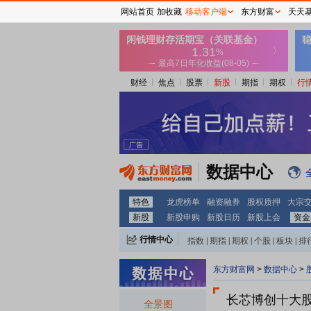
网站首页
加收藏
移动客户端
东方财富
天天
财经
焦点
股票
新股
期指
期权
行
数据中心
特色
龙虎榜单
融资融券
股权质押
大宗
新股
新股申购
新股日历
新股上会
资金
行情中心
指数
|
期指
|
期权
|
个股
|
板块
|
排
东方财富网
>
数据中心
>
长芯博创十大
全景图