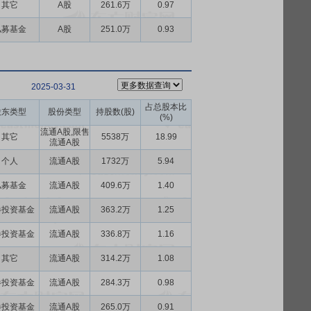
其它
A股
261.6万
0.97
私募基金
A股
251.0万
0.93
2025-03-31
占总股本比
股东类型
股份类型
持股数(股)
(%)
流通A股,限售
其它
5538万
18.99
流通A股
个人
流通A股
1732万
5.94
私募基金
流通A股
409.6万
1.40
券投资基金
流通A股
363.2万
1.25
券投资基金
流通A股
336.8万
1.16
其它
流通A股
314.2万
1.08
券投资基金
流通A股
284.3万
0.98
券投资基金
流通A股
265.0万
0.91