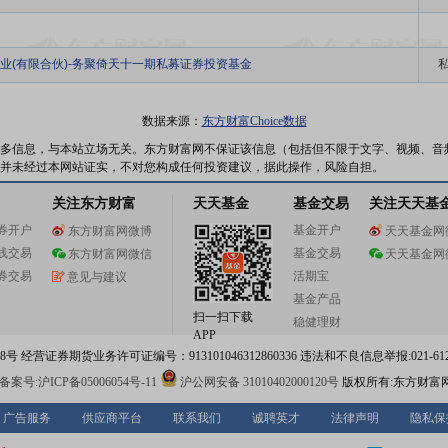
业(有限合伙)-务聚倚天十一期私募证券投资基金
数据来源：
东方财富Choice数据
多信息，与本站立场无关。东方财富网不保证该信息（包括但不限于文字、视频、音
并未经过本网站证实，不对您构成任何投资建议，据此操作，风险自担。
关注东方财富
天天基金
基金交易
关注天天基
券开户
基金开户
东方财富网微博
天天基金网
线交易
基金交易
东方财富网微信
天天基金网
券交易
活期宝
意见与建议
基金产品
扫一扫下载
稳健理财
APP
 经营证券期货业务许可证编号：913101046312860336 违法和不良信息举报:021-612
案号:沪ICP备05006054号-11
沪公网安备 31010402000120号
版权所有:东方财富
广告服务
供应商平台
联系我们
诚聘英才
法律声明
隐私保