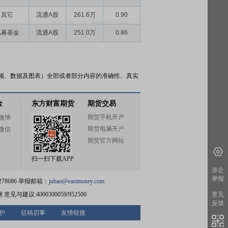
其它
流通A股
261.6万
0.90
私募基金
流通A股
251.0万
0.86
频、数据及图表）全部或者部分内容的准确性、真实
金
东方财富期货
期货交易
期货手机开户
微博
期货电脑开户
微信
期货官方网站
扫一扫下载APP
涉企
举报
78686 举报邮箱：
jubao@eastmoney.com
网
意见与建议:4000300059/952500
意见
反馈
护
征稿启事
友情链接