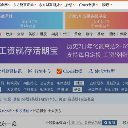
基金网
东方财富证券
东方财富期货
妙想
Choice数据
股吧
情
数据
全球
美股
港股
期货
外汇
黄金
银行
基金
理财
保险
全球财经快讯
行情中心
Choice数据
妙想大模型
交易
机构调研
期指持仓
公告大全
条件选股
财报
业绩报表
最新预告
分
大盘资金
个股资金
板块资金
沪 港 通
基金
基金净值
基金定投
基金
行
|
新股
|
基金
|
港股
|
美股
|
期货
|
外汇
|
黄金
|
自选股
|
自选基金
股东分析
>
长芯博创
>
长芯博创-十大股东
股东一览
个股股东查询：
股