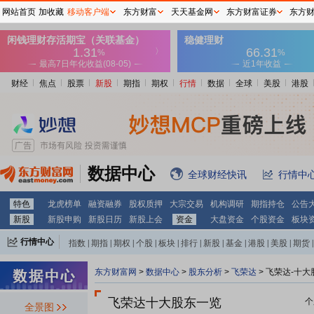
网站首页
加收藏
移动客户端
东方财富
天天基金网
东方财富证券
东方
财经
焦点
股票
新股
期指
期权
行情
数据
全球
美股
港股
数据中心
全球财经快讯
行情中
特色
龙虎榜单
融资融券
股权质押
大宗交易
机构调研
期指持仓
公告
新股
新股申购
新股日历
新股上会
资金
大盘资金
个股资金
板块
行情中心
指数
|
期指
|
期权
|
个股
|
板块
|
排行
|
新股
|
基金
|
港股
|
美股
|
期货
|
外汇
|
黄金
|
自选股
|
自选基金
东方财富网
>
数据中心
>
股东分析
>
飞荣达
>
飞荣达-十大
飞荣达十大股东一览
个
全景图