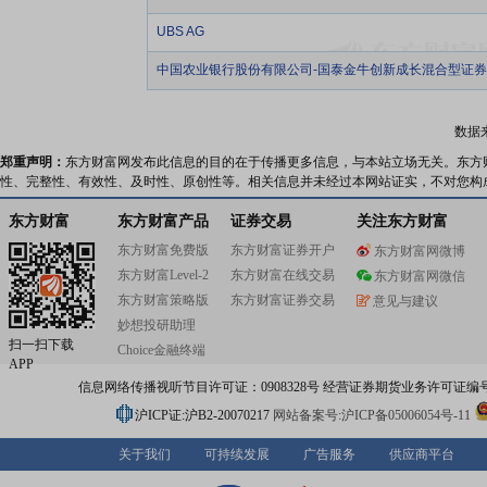
UBS AG
中国农业银行股份有限公司-国泰金牛创新成长混合型证
数据
郑重声明：
东方财富网发布此信息的目的在于传播更多信息，与本站立场无关。东方
性、完整性、有效性、及时性、原创性等。相关信息并未经过本网站证实，不对您构
东方财富
东方财富产品
证券交易
关注东方财富
东方财富免费版
东方财富证券开户
东方财富网微博
东方财富Level-2
东方财富在线交易
东方财富网微信
东方财富策略版
东方财富证券交易
意见与建议
妙想投研助理
扫一扫下载
Choice金融终端
APP
信息网络传播视听节目许可证：0908328号 经营证券期货业务许可证编号：91310
沪ICP证:沪B2-20070217
网站备案号:沪ICP备05006054号-11
关于我们
可持续发展
广告服务
供应商平台