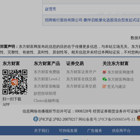
赵雪芳
招商银行股份有限公司-鹏华启航量化选股混合型发起式
数据
郑重声明：
东方财富网发布此信息的目的在于传播更多信息，与本站立场无关。东方
性、完整性、有效性、及时性、原创性等。相关信息并未经过本网站证实，不对您构
东方财富
东方财富产品
证券交易
关注东方财富
东方财富免费版
东方财富证券开户
东方财富网微博
东方财富Level-2
东方财富在线交易
东方财富网微信
东方财富策略版
东方财富证券交易
意见与建议
妙想投研助理
扫一扫下载
Choice金融终端
APP
信息网络传播视听节目许可证：0908328号 经营证券期货业务许可证编号：91310
沪ICP证:沪B2-20070217
网站备案号:沪ICP备05006054号-11
关于我们
可持续发展
广告服务
供应商平台