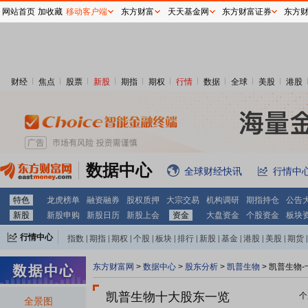
网站首页
加收藏
移动客户端
东方财富
天天基金网
东方财富证券
东方
财经
焦点
股票
新股
期指
期权
行情
数据
全球
美股
港股
数据中心
全球财经快讯
行情中
特色
龙虎榜单
融资融券
股权质押
大宗交易
机构调研
期指持仓
公告
新股
新股申购
新股日历
新股上会
资金
大盘资金
个股资金
板块
行情中心
指数
|
期指
|
期权
|
个股
|
板块
|
排行
|
新股
|
基金
|
港股
|
美股
|
期货
|
外汇
|
黄金
|
自选股
|
自选基金
东方财富网
>
数据中心
>
股东分析
>
凯普生物
>
凯普生物-
凯普生物十大股东一览
个
全景图