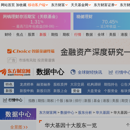
网站首页
加收藏
移动客户端
东方财富
天天基金网
东方财富证券
东方
财经
焦点
股票
新股
期指
期权
行情
数据
全球
美股
港股
数据中心
全球财经快讯
行情中
特色
龙虎榜单
融资融券
股权质押
大宗交易
机构调研
期指持仓
公告
新股
新股申购
新股日历
新股上会
资金
大盘资金
个股资金
板块
行情中心
指数
|
期指
|
期权
|
个股
|
板块
|
排行
|
新股
|
基金
|
港股
|
美股
|
期货
|
外汇
|
黄金
|
自选股
|
自选基金
东方财富网
>
数据中心
>
股东分析
>
华大基因
>
华大基因-
华大基因十大股东一览
个
全景图