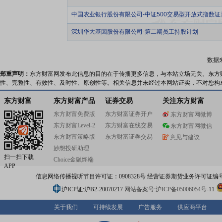
中国农业银行股份有限公司-中证500交易型开放式指数
深圳华大基因股份有限公司-第二期员工持股计划
数据
郑重声明：
东方财富网发布此信息的目的在于传播更多信息，与本站立场无关。东方
性、完整性、有效性、及时性、原创性等。相关信息并未经过本网站证实，不对您构
东方财富
东方财富产品
证券交易
关注东方财富
东方财富免费版
东方财富证券开户
东方财富网微博
东方财富Level-2
东方财富在线交易
东方财富网微信
东方财富策略版
东方财富证券交易
意见与建议
妙想投研助理
扫一扫下载
Choice金融终端
APP
信息网络传播视听节目许可证：0908328号 经营证券期货业务许可证编号：91310
沪ICP证:沪B2-20070217
网站备案号:沪ICP备05006054号-11
关于我们
可持续发展
广告服务
供应商平台