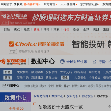
网站首页
加收藏
移动客户端
东方财富
天天基金网
东方财富证券
东方
财经
焦点
股票
新股
期指
期权
行情
数据
全球
美股
港股
数据中心
全球财经快讯
行情中
特色
龙虎榜单
融资融券
股权质押
大宗交易
机构调研
期指持仓
公告
新股
新股申购
新股日历
新股上会
资金
大盘资金
个股资金
板块
行情中心
指数
|
期指
|
期权
|
个股
|
板块
|
排行
|
新股
|
基金
|
港股
|
美股
|
期货
|
外汇
|
黄金
|
自选股
|
自选基金
东方财富网
>
数据中心
>
股东分析
>
创源股份
>
创源股份-
创源股份十大股东一览
个
全景图