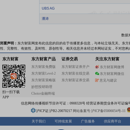
UBS AG
潘涛
数据
郑重声明：
东方财富网发布此信息的目的在于传播更多信息，与本站立场无关。东方
性、完整性、有效性、及时性、原创性等。相关信息并未经过本网站证实，不对您构
东方财富
东方财富产品
证券交易
关注东方财富
东方财富免费版
东方财富证券开户
东方财富网微博
东方财富Level-2
东方财富在线交易
东方财富网微信
东方财富策略版
东方财富证券交易
意见与建议
妙想投研助理
扫一扫下载
Choice金融终端
APP
信息网络传播视听节目许可证：0908328号 经营证券期货业务许可证编号：91310
沪ICP证:沪B2-20070217
网站备案号:沪ICP备05006054号-11
关于我们
可持续发展
广告服务
供应商平台