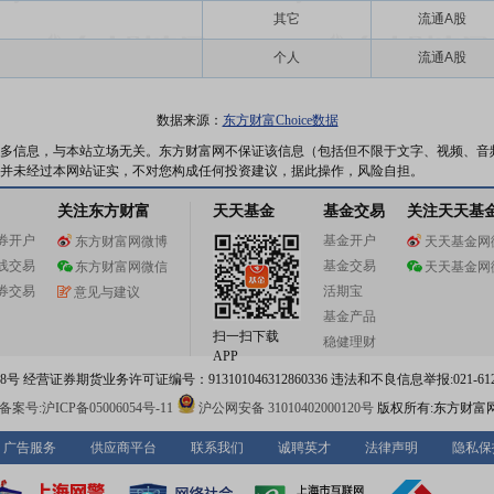
其它
流通A股
个人
流通A股
数据来源：
东方财富Choice数据
多信息，与本站立场无关。东方财富网不保证该信息（包括但不限于文字、视频、音
并未经过本网站证实，不对您构成任何投资建议，据此操作，风险自担。
关注东方财富
天天基金
基金交易
关注天天基
券开户
基金开户
东方财富网微博
天天基金网
线交易
基金交易
东方财富网微信
天天基金网
券交易
活期宝
意见与建议
基金产品
扫一扫下载
稳健理财
APP
 经营证券期货业务许可证编号：913101046312860336 违法和不良信息举报:021-612
案号:沪ICP备05006054号-11
沪公网安备 31010402000120号
版权所有:东方财富
广告服务
供应商平台
联系我们
诚聘英才
法律声明
隐私保