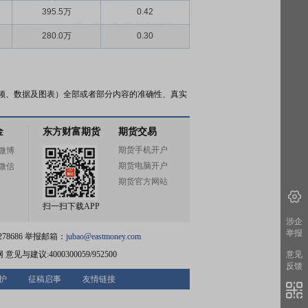
395.5万
0.42
280.0万
0.30
频、数据及图表）全部或者部分内容的准确性、真实
金
东方财富期货
期货交易
期货手机开户
微博
期货电脑开户
微信
期货官方网站
扫一扫下载APP
涉企
举报
78686 举报邮箱：
jubao@eastmoney.com
网
意见与建议:4000300059/952500
意见
反馈
护
征稿启事
友情链接