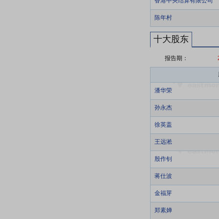
香港中央结算有限公司
陈年村
十大股东
报告期：
潘华荣
孙永杰
徐英盖
王远淞
殷作钊
蒋仕波
金福芽
郑素婵