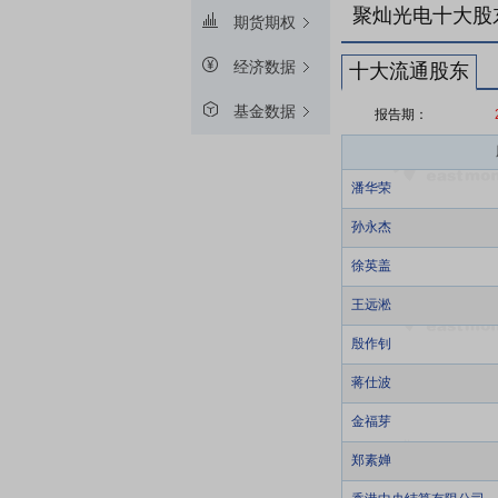
聚灿光电十大股
期货期权
经济数据
十大流通股东
基金数据
报告期：
潘华荣
孙永杰
徐英盖
王远淞
殷作钊
蒋仕波
金福芽
郑素婵