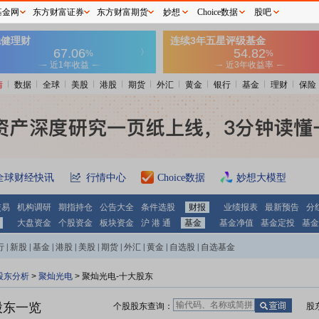
基金网
东方财富证券
东方财富期货
妙想
Choice数据
股吧
情
数据
全球
美股
港股
期货
外汇
黄金
银行
基金
理财
保险
全球财经快讯
行情中心
Choice数据
妙想大模型
交易
机构调研
期指持仓
公告大全
条件选股
财报
业绩报表
最新预告
分
大盘资金
个股资金
板块资金
沪 港 通
基金
基金净值
基金定投
基金
行
|
新股
|
基金
|
港股
|
美股
|
期货
|
外汇
|
黄金
|
自选股
|
自选基金
股东分析
>
聚灿光电
>
聚灿光电-十大股东
股东一览
个股股东查询：
股