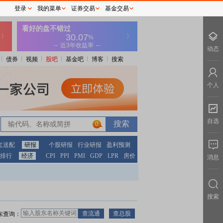
登录
我的菜单
证券交易
基金交易
动态
债券
视频
股吧
基金吧
博客
搜索
个人
自选
0
红送配
研报
个股研报
行业研报
盈利预测
排行
经济
CPI
PPI
PMI
GDP
LPR
房价
消息
搜索
东查询：