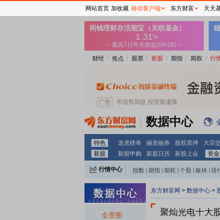
网站首页
加收藏
移动客户端
东方财富
天天
财经
焦点
股票
新股
期指
期权
行
数据中心
特色
龙虎榜单
融资融券
股权质押
大宗
新股
新股申购
新股日历
新股上会
资金
行情中心
指数
|
期指
|
期权
|
个股
|
板块
|
排
东方财富网
>
数据中心
>
聚灿光电十大
全景图