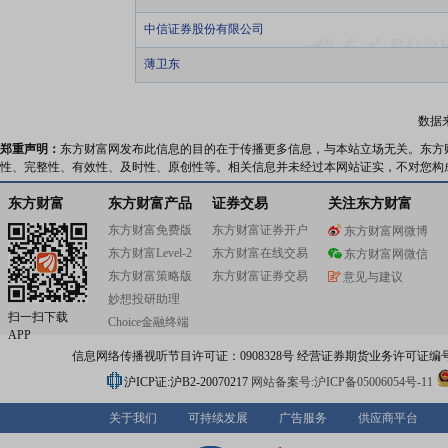
中信证券股份有限公司
薄卫东
数据
郑重声明：
东方财富网发布此信息的目的在于传播更多信息，与本站立场无关。东方
性、完整性、有效性、及时性、原创性等。相关信息并未经过本网站证实，不对您构
东方财富
东方财富产品
证券交易
关注东方财富
东方财富免费版
东方财富证券开户
东方财富网微博
东方财富Level-2
东方财富在线交易
东方财富网微信
东方财富策略版
东方财富证券交易
意见与建议
妙想投研助理
扫一扫下载
Choice金融终端
APP
信息网络传播视听节目许可证：0908328号 经营证券期货业务许可证编号：91310
沪ICP证:沪B2-20070217
网站备案号:沪ICP备05006054号-11
关于我们
可持续发展
广告服务
供应商平台