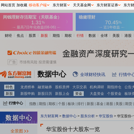
网站首页
加收藏
移动客户端
东方财富
天天基金网
东方财富证券
东方
财经
焦点
股票
新股
期指
期权
行情
数据
全球
美股
港股
数据中心
全球财经快讯
行情中
特色
龙虎榜单
融资融券
股权质押
大宗交易
机构调研
期指持仓
公告
新股
新股申购
新股日历
新股上会
资金
大盘资金
个股资金
板块
行情中心
指数
|
期指
|
期权
|
个股
|
板块
|
排行
|
新股
|
基金
|
港股
|
美股
|
期货
|
外汇
|
黄金
|
自选股
|
自选基金
东方财富网
>
数据中心
>
股东分析
>
华宝股份
>
华宝股份-
华宝股份十大股东一览
个
全景图