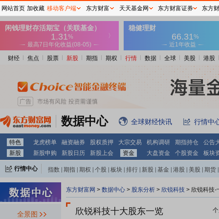
网站首页
加收藏
移动客户端
东方财富
天天基金网
东方财富证券
东方
财经
焦点
股票
新股
期指
期权
行情
数据
全球
美股
港股
数据中心
全球财经快讯
行情中
特色
龙虎榜单
融资融券
股权质押
大宗交易
机构调研
期指持仓
公告
新股
新股申购
新股日历
新股上会
资金
大盘资金
个股资金
板块
行情中心
指数
|
期指
|
期权
|
个股
|
板块
|
排行
|
新股
|
基金
|
港股
|
美股
|
期货
|
外汇
|
黄金
|
自选股
|
自选基金
东方财富网
>
数据中心
>
股东分析
>
欣锐科技
>
欣锐科技-
欣锐科技十大股东一览
个
全景图