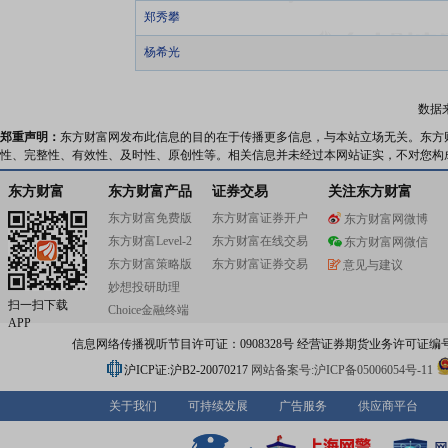
郑秀攀
杨希光
数据
郑重声明：
东方财富网发布此信息的目的在于传播更多信息，与本站立场无关。东方
性、完整性、有效性、及时性、原创性等。相关信息并未经过本网站证实，不对您构
东方财富
东方财富产品
证券交易
关注东方财富
东方财富免费版
东方财富证券开户
东方财富网微博
东方财富Level-2
东方财富在线交易
东方财富网微信
东方财富策略版
东方财富证券交易
意见与建议
妙想投研助理
扫一扫下载
Choice金融终端
APP
信息网络传播视听节目许可证：0908328号 经营证券期货业务许可证编号：91310
沪ICP证:沪B2-20070217
网站备案号:沪ICP备05006054号-11
关于我们
可持续发展
广告服务
供应商平台