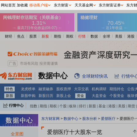
网站首页
加收藏
移动客户端
东方财富
天天基金网
东方财富证券
东方
财经
焦点
股票
新股
期指
期权
行情
数据
全球
美股
港股
数据中心
全球财经快讯
行情中
特色
龙虎榜单
融资融券
股权质押
大宗交易
机构调研
期指持仓
公告
新股
新股申购
新股日历
新股上会
资金
大盘资金
个股资金
板块
行情中心
指数
|
期指
|
期权
|
个股
|
板块
|
排行
|
新股
|
基金
|
港股
|
美股
|
期货
|
外汇
|
黄金
|
自选股
|
自选基金
东方财富网
>
数据中心
>
股东分析
>
爱朋医疗
>
爱朋医疗-
爱朋医疗十大股东一览
个
全景图