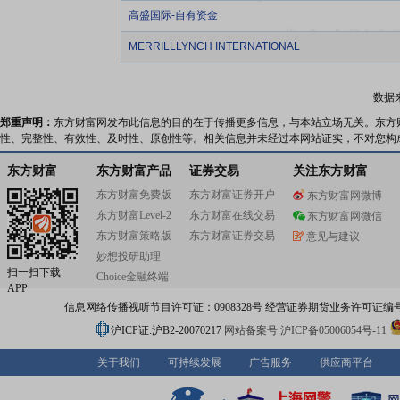
高盛国际-自有资金
MERRILLLYNCH INTERNATIONAL
数据
郑重声明：
东方财富网发布此信息的目的在于传播更多信息，与本站立场无关。东方
性、完整性、有效性、及时性、原创性等。相关信息并未经过本网站证实，不对您构
东方财富
东方财富产品
证券交易
关注东方财富
东方财富免费版
东方财富证券开户
东方财富网微博
东方财富Level-2
东方财富在线交易
东方财富网微信
东方财富策略版
东方财富证券交易
意见与建议
妙想投研助理
扫一扫下载
Choice金融终端
APP
信息网络传播视听节目许可证：0908328号 经营证券期货业务许可证编号：91310
沪ICP证:沪B2-20070217
网站备案号:沪ICP备05006054号-11
关于我们
可持续发展
广告服务
供应商平台