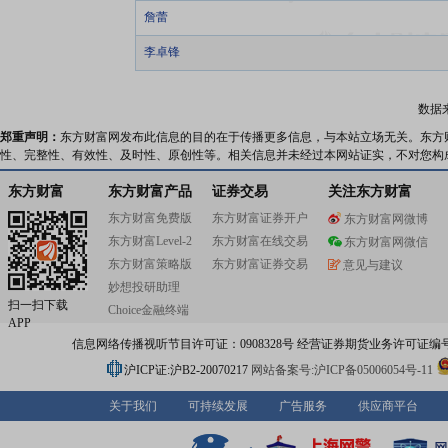
詹蕾
李卓锋
数据
郑重声明：
东方财富网发布此信息的目的在于传播更多信息，与本站立场无关。东方
性、完整性、有效性、及时性、原创性等。相关信息并未经过本网站证实，不对您构
东方财富
东方财富产品
证券交易
关注东方财富
东方财富免费版
东方财富证券开户
东方财富网微博
东方财富Level-2
东方财富在线交易
东方财富网微信
东方财富策略版
东方财富证券交易
意见与建议
妙想投研助理
扫一扫下载
Choice金融终端
APP
信息网络传播视听节目许可证：0908328号 经营证券期货业务许可证编号：91310
沪ICP证:沪B2-20070217
网站备案号:沪ICP备05006054号-11
关于我们
可持续发展
广告服务
供应商平台