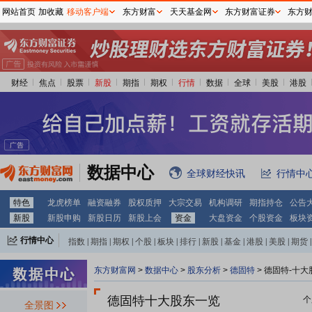
网站首页
加收藏
移动客户端
东方财富
天天基金网
东方财富证券
东方
财经
焦点
股票
新股
期指
期权
行情
数据
全球
美股
港股
数据中心
全球财经快讯
行情中
特色
龙虎榜单
融资融券
股权质押
大宗交易
机构调研
期指持仓
公告
新股
新股申购
新股日历
新股上会
资金
大盘资金
个股资金
板块
行情中心
指数
|
期指
|
期权
|
个股
|
板块
|
排行
|
新股
|
基金
|
港股
|
美股
|
期货
|
外汇
|
黄金
|
自选股
|
自选基金
东方财富网
>
数据中心
>
股东分析
>
德固特
>
德固特-十大
德固特十大股东一览
个
全景图