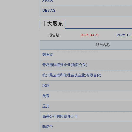
刘明庚
UBS AG
十大股东
报告期：
2026-03-31
2025-12
股东名称
魏振文
青岛德沣投资企业(有限合伙)
杭州晨启成和管理合伙企业(有限合伙)
宋超
吴森
孟龙
高盛公司有限责任公司
陈彦兮