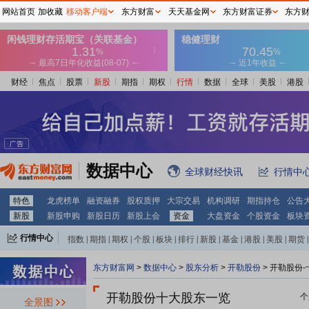
网站首页
加收藏
移动客户端
东方财富
天天基金网
东方财富证券
东方
财经
焦点
股票
新股
期指
期权
行情
数据
全球
美股
港股
数据中心
全球财经快讯
行情中
特色
龙虎榜单
融资融券
股权质押
大宗交易
机构调研
期指持仓
公告
新股
新股申购
新股日历
新股上会
资金
大盘资金
个股资金
板块
行情中心
指数
|
期指
|
期权
|
个股
|
板块
|
排行
|
新股
|
基金
|
港股
|
美股
|
期货
|
外汇
|
黄金
|
自选股
|
自选基金
东方财富网
>
数据中心
>
股东分析
>
开勒股份
>
开勒股份-
开勒股份十大股东一览
个
全景图