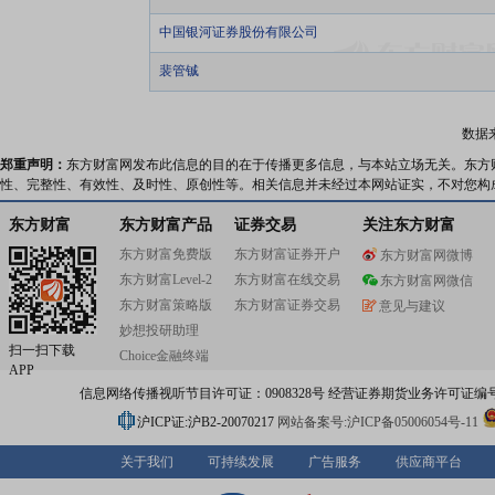
中国银河证券股份有限公司
裴管铖
数据
郑重声明：
东方财富网发布此信息的目的在于传播更多信息，与本站立场无关。东方
性、完整性、有效性、及时性、原创性等。相关信息并未经过本网站证实，不对您构
东方财富
东方财富产品
证券交易
关注东方财富
东方财富免费版
东方财富证券开户
东方财富网微博
东方财富Level-2
东方财富在线交易
东方财富网微信
东方财富策略版
东方财富证券交易
意见与建议
妙想投研助理
扫一扫下载
Choice金融终端
APP
信息网络传播视听节目许可证：0908328号 经营证券期货业务许可证编号：91310
沪ICP证:沪B2-20070217
网站备案号:沪ICP备05006054号-11
关于我们
可持续发展
广告服务
供应商平台