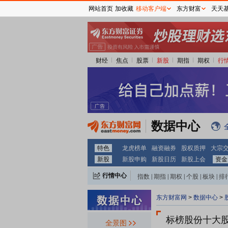
网站首页
加收藏
移动客户端
东方财富
天天
财经
焦点
股票
新股
期指
期权
行
数据中心
特色
龙虎榜单
融资融券
股权质押
大宗
新股
新股申购
新股日历
新股上会
资金
行情中心
指数
|
期指
|
期权
|
个股
|
板块
|
排
东方财富网
>
数据中心
>
标榜股份十大
全景图