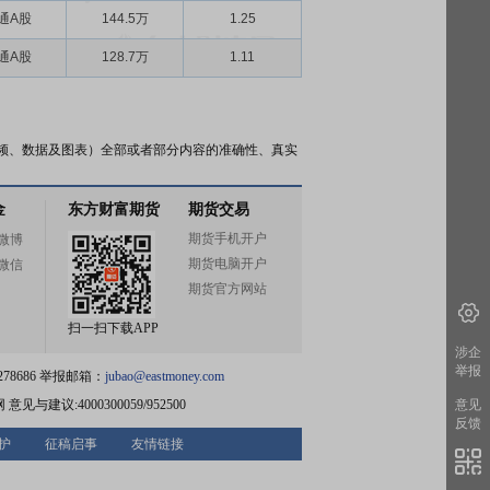
通A股
144.5万
1.25
通A股
128.7万
1.11
频、数据及图表）全部或者部分内容的准确性、真实
金
东方财富期货
期货交易
期货手机开户
微博
期货电脑开户
微信
期货官方网站
扫一扫下载APP
涉企
举报
78686 举报邮箱：
jubao@eastmoney.com
网
意见与建议:4000300059/952500
意见
反馈
护
征稿启事
友情链接