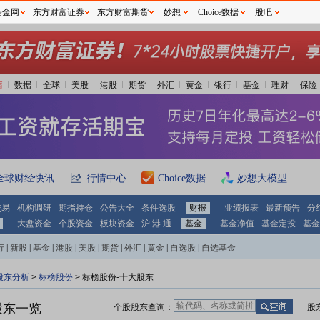
基金网
东方财富证券
东方财富期货
妙想
Choice数据
股吧
情
数据
全球
美股
港股
期货
外汇
黄金
银行
基金
理财
保险
全球财经快讯
行情中心
Choice数据
妙想大模型
交易
机构调研
期指持仓
公告大全
条件选股
财报
业绩报表
最新预告
分
大盘资金
个股资金
板块资金
沪 港 通
基金
基金净值
基金定投
基金
行
|
新股
|
基金
|
港股
|
美股
|
期货
|
外汇
|
黄金
|
自选股
|
自选基金
股东分析
>
标榜股份
>
标榜股份-十大股东
股东一览
个股股东查询：
股