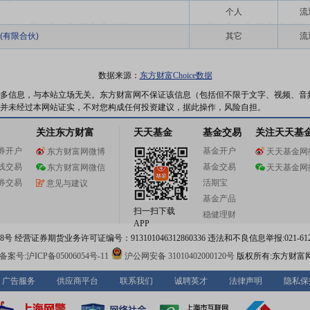
个人
流
(有限合伙)
其它
流
数据来源：
东方财富Choice数据
多信息，与本站立场无关。东方财富网不保证该信息（包括但不限于文字、视频、音
并未经过本网站证实，不对您构成任何投资建议，据此操作，风险自担。
关注东方财富
天天基金
基金交易
关注天天基
券开户
基金开户
东方财富网微博
天天基金网
线交易
基金交易
东方财富网微信
天天基金网
券交易
活期宝
意见与建议
基金产品
扫一扫下载
稳健理财
APP
 经营证券期货业务许可证编号：913101046312860336 违法和不良信息举报:021-612
案号:沪ICP备05006054号-11
沪公网安备 31010402000120号
版权所有:东方财富
广告服务
供应商平台
联系我们
诚聘英才
法律声明
隐私保