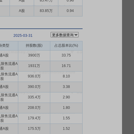
金
A股
85.47万
0.96
A股
83.85万
0.94
2025-03-31
份类型
持股数(股)
占总股本比(%)
通A股
3900万
33.75
,限售流通A
1931万
16.71
股
,限售流通A
936.0万
8.10
股
通A股
390.0万
3.38
,限售流通A
335.4万
2.90
股
通A股
208.0万
1.80
,限售流通A
179.4万
1.55
股
通A股
175.5万
1.52