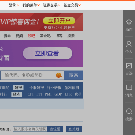
登录
我的菜单
证券交易
基金交易
动态
债券
视频
股吧
基金吧
博客
搜索
个人
自选
0
红送配
研报
个股研报
行业研报
盈利预测
排行
经济
CPI
PPI
PMI
GDP
LPR
房价
消息
搜索
东查询：