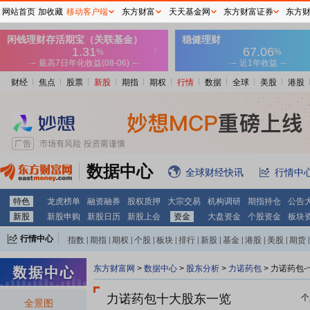
网站首页
加收藏
移动客户端
东方财富
天天基金网
东方财富证券
东方
财经
焦点
股票
新股
期指
期权
行情
数据
全球
美股
港股
数据中心
全球财经快讯
行情中
特色
龙虎榜单
融资融券
股权质押
大宗交易
机构调研
期指持仓
公告
新股
新股申购
新股日历
新股上会
资金
大盘资金
个股资金
板块
行情中心
指数
|
期指
|
期权
|
个股
|
板块
|
排行
|
新股
|
基金
|
港股
|
美股
|
期货
|
外汇
|
黄金
|
自选股
|
自选基金
东方财富网
>
数据中心
>
股东分析
>
力诺药包
>
力诺药包-
力诺药包十大股东一览
个
全景图