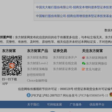
中国光大银行股份有限公司-招商安本增利债券型证券投
中国银行股份有限公司-招商信用增强债券型证券投资基金
数据
郑重声明：
东方财富网发布此信息的目的在于传播更多信息，与本站立场无关。东方
性、完整性、有效性、及时性、原创性等。相关信息并未经过本网站证实，不对您构
东方财富
东方财富产品
证券交易
关注东方财富
东方财富免费版
东方财富证券开户
东方财富网微博
东方财富Level-2
东方财富在线交易
东方财富网微信
东方财富策略版
东方财富证券交易
意见与建议
妙想投研助理
扫一扫下载
Choice金融终端
APP
信息网络传播视听节目许可证：0908328号 经营证券期货业务许可证编号：91310
沪ICP证:沪B2-20070217
网站备案号:沪ICP备05006054号-11
关于我们
可持续发展
广告服务
供应商平台