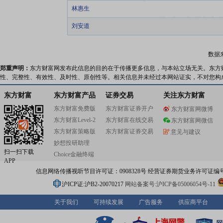
林惠生
刘安道
数据
郑重声明：
东方财富网发布此信息的目的在于传播更多信息，与本站立场无关。东方
性、完整性、有效性、及时性、原创性等。相关信息并未经过本网站证实，不对您构
东方财富
东方财富产品
证券交易
关注东方财富
东方财富免费版
东方财富证券开户
东方财富网微博
东方财富Level-2
东方财富在线交易
东方财富网微信
东方财富策略版
东方财富证券交易
意见与建议
妙想投研助理
扫一扫下载
Choice金融终端
APP
信息网络传播视听节目许可证：0908328号 经营证券期货业务许可证编号：91310
沪ICP证:沪B2-20070217
网站备案号:沪ICP备05006054号-11
关于我们
可持续发展
广告服务
供应商平台