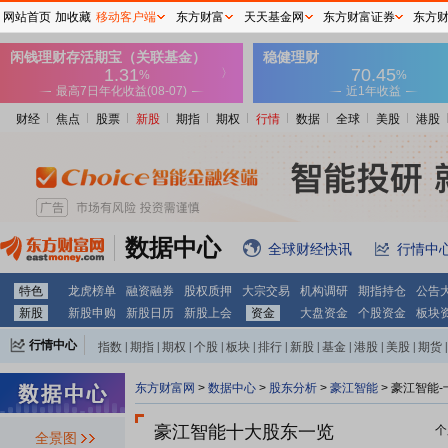
网站首页
加收藏
移动客户端
东方财富
天天基金网
东方财富证券
东方
财经
焦点
股票
新股
期指
期权
行情
数据
全球
美股
港股
数据中心
全球财经快讯
行情中
特色
龙虎榜单
融资融券
股权质押
大宗交易
机构调研
期指持仓
公告
新股
新股申购
新股日历
新股上会
资金
大盘资金
个股资金
板块
行情中心
指数
|
期指
|
期权
|
个股
|
板块
|
排行
|
新股
|
基金
|
港股
|
美股
|
期货
|
外汇
|
黄金
|
自选股
|
自选基金
东方财富网
>
数据中心
>
股东分析
>
豪江智能
>
豪江智能-
豪江智能十大股东一览
个
全景图