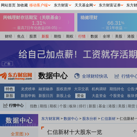
网站首页
加收藏
移动客户端
东方财富
天天基金网
东方财富证券
东方
财经
焦点
股票
新股
期指
期权
行情
数据
全球
美股
港股
数据中心
全球财经快讯
行情中
特色
龙虎榜单
融资融券
股权质押
大宗交易
机构调研
期指持仓
公告
新股
新股申购
新股日历
新股上会
资金
大盘资金
个股资金
板块
行情中心
指数
|
期指
|
期权
|
个股
|
板块
|
排行
|
新股
|
基金
|
港股
|
美股
|
期货
|
外汇
|
黄金
|
自选股
|
自选基金
东方财富网
>
数据中心
>
股东分析
>
仁信新材
>
仁信新材-
仁信新材十大股东一览
个
全景图