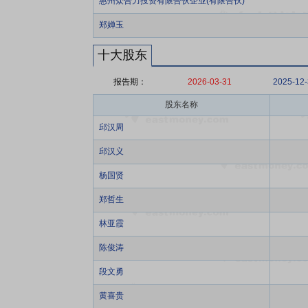
惠州众合力投资有限合伙企业(有限合伙)
郑婵玉
十大股东
报告期：
2026-03-31
2025-12
股东名称
邱汉周
邱汉义
杨国贤
郑哲生
林亚霞
陈俊涛
段文勇
黄喜贵