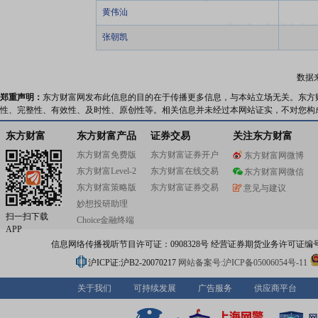
黄伟汕
张朝凯
数据
郑重声明：
东方财富网发布此信息的目的在于传播更多信息，与本站立场无关。东方
性、完整性、有效性、及时性、原创性等。相关信息并未经过本网站证实，不对您构
东方财富
东方财富产品
证券交易
关注东方财富
东方财富免费版
东方财富证券开户
东方财富网微博
东方财富Level-2
东方财富在线交易
东方财富网微信
东方财富策略版
东方财富证券交易
意见与建议
妙想投研助理
扫一扫下载
Choice金融终端
APP
信息网络传播视听节目许可证：0908328号 经营证券期货业务许可证编号：91310
沪ICP证:沪B2-20070217
网站备案号:沪ICP备05006054号-11
关于我们
可持续发展
广告服务
供应商平台