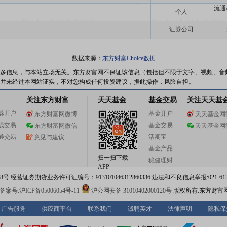
流通
个人
证券公司
数据来源：
东方财富Choice数据
多信息，与本站立场无关。东方财富网不保证该信息（包括但不限于文字、视频、音
并未经过本网站证实，不对您构成任何投资建议，据此操作，风险自担。
关注东方财富
天天基金
基金交易
关注天天基
券开户
基金开户
东方财富网微博
天天基金网
线交易
基金交易
东方财富网微信
天天基金网
券交易
活期宝
意见与建议
基金产品
扫一扫下载
稳健理财
APP
 经营证券期货业务许可证编号：913101046312860336 违法和不良信息举报:021-612
案号:沪ICP备05006054号-11
沪公网安备 31010402000120号
版权所有:东方财富
广告服务
供应商平台
联系我们
诚聘英才
法律声明
隐私保