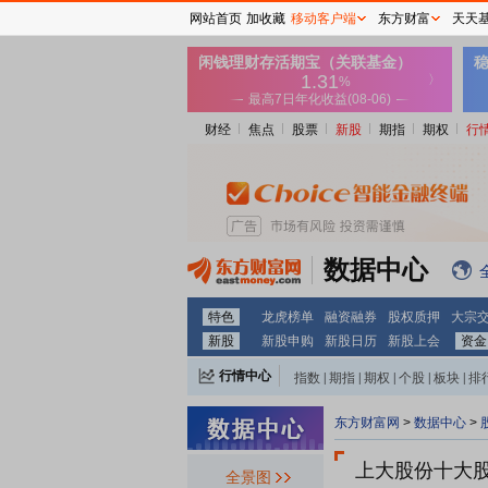
网站首页
加收藏
移动客户端
东方财富
天天
财经
焦点
股票
新股
期指
期权
行
数据中心
特色
龙虎榜单
融资融券
股权质押
大宗
新股
新股申购
新股日历
新股上会
资金
行情中心
指数
|
期指
|
期权
|
个股
|
板块
|
排
东方财富网
>
数据中心
>
上大股份十大
全景图