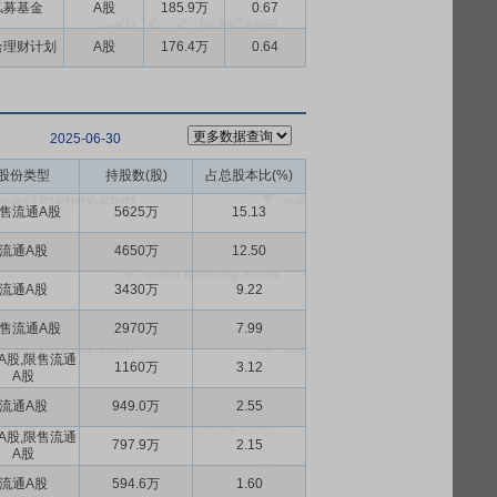
私募基金
A股
185.9万
0.67
合理财计划
A股
176.4万
0.64
2025-06-30
股份类型
持股数(股)
占总股本比(%)
售流通A股
5625万
15.13
流通A股
4650万
12.50
流通A股
3430万
9.22
售流通A股
2970万
7.99
A股,限售流通
1160万
3.12
A股
流通A股
949.0万
2.55
A股,限售流通
797.9万
2.15
A股
流通A股
594.6万
1.60