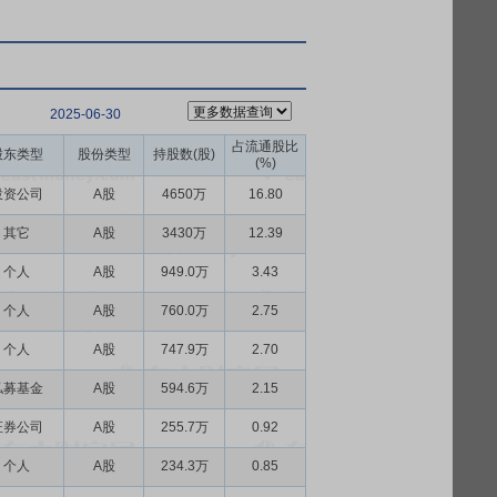
2025-06-30
占流通股比
股东类型
股份类型
持股数(股)
(%)
投资公司
A股
4650万
16.80
其它
A股
3430万
12.39
个人
A股
949.0万
3.43
个人
A股
760.0万
2.75
个人
A股
747.9万
2.70
私募基金
A股
594.6万
2.15
证券公司
A股
255.7万
0.92
个人
A股
234.3万
0.85