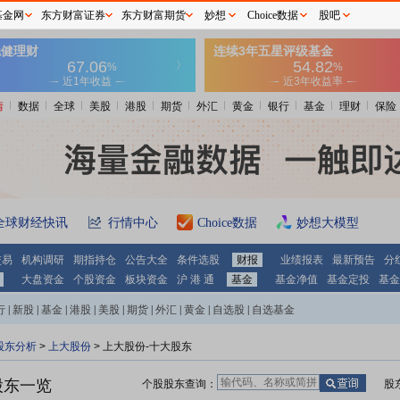
基金网
东方财富证券
东方财富期货
妙想
Choice数据
股吧
情
数据
全球
美股
港股
期货
外汇
黄金
银行
基金
理财
保险
全球财经快讯
行情中心
Choice数据
妙想大模型
交易
机构调研
期指持仓
公告大全
条件选股
财报
业绩报表
最新预告
分
大盘资金
个股资金
板块资金
沪 港 通
基金
基金净值
基金定投
基金
行
|
新股
|
基金
|
港股
|
美股
|
期货
|
外汇
|
黄金
|
自选股
|
自选基金
股东分析
>
上大股份
>
上大股份-十大股东
股东一览
个股股东查询：
股