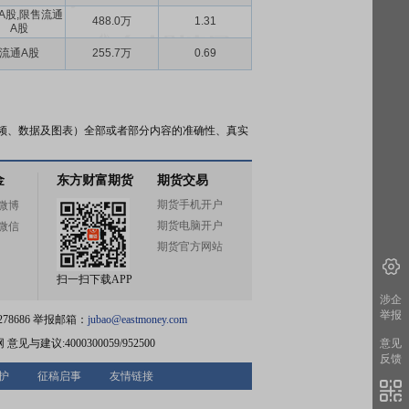
A股,限售流通
488.0万
1.31
A股
流通A股
255.7万
0.69
频、数据及图表）全部或者部分内容的准确性、真实
金
东方财富期货
期货交易
期货手机开户
微博
期货电脑开户
微信
期货官方网站
扫一扫下载APP
涉企
举报
78686 举报邮箱：
jubao@eastmoney.com
网
意见与建议:4000300059/952500
意见
反馈
护
征稿启事
友情链接