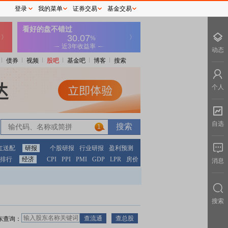
登录
我的菜单
证券交易
基金交易
动态
债券
视频
股吧
基金吧
博客
搜索
个人
自选
1
红送配
研报
个股研报
行业研报
盈利预测
排行
经济
CPI
PPI
PMI
GDP
LPR
房价
消息
搜索
东查询：