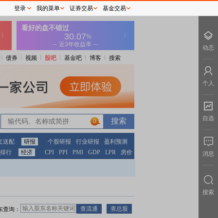
登录
我的菜单
证券交易
基金交易
动态
债券
视频
股吧
基金吧
博客
搜索
个人
自选
0
红送配
研报
个股研报
行业研报
盈利预测
排行
经济
CPI
PPI
PMI
GDP
LPR
房价
消息
搜索
东查询：