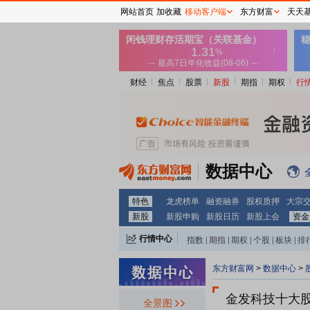
网站首页
加收藏
移动客户端
东方财富
天天
财经
焦点
股票
新股
期指
期权
行
数据中心
特色
龙虎榜单
融资融券
股权质押
大宗
新股
新股申购
新股日历
新股上会
资金
行情中心
指数
|
期指
|
期权
|
个股
|
板块
|
排
东方财富网
>
数据中心
>
金发科技十大
全景图