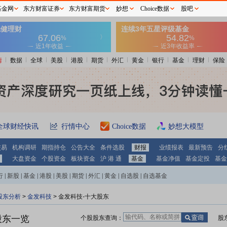
基金网
东方财富证券
东方财富期货
妙想
Choice数据
股吧
情
数据
全球
美股
港股
期货
外汇
黄金
银行
基金
理财
保险
全球财经快讯
行情中心
Choice数据
妙想大模型
交易
机构调研
期指持仓
公告大全
条件选股
财报
业绩报表
最新预告
分
大盘资金
个股资金
板块资金
沪 港 通
基金
基金净值
基金定投
基金
行
|
新股
|
基金
|
港股
|
美股
|
期货
|
外汇
|
黄金
|
自选股
|
自选基金
股东分析
>
金发科技
>
金发科技-十大股东
股东一览
个股股东查询：
股