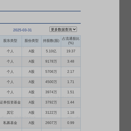
2025-03-31
占流通股比
股东类型
股份类型
持股数(股)
(%)
个人
A股
5.10亿
19.37
个人
A股
9178万
3.48
个人
A股
5706万
2.17
个人
A股
4500万
1.71
个人
A股
3974万
1.51
证券投资基金
A股
3792万
1.44
其它
A股
3122万
1.18
私募基金
A股
2607万
0.99