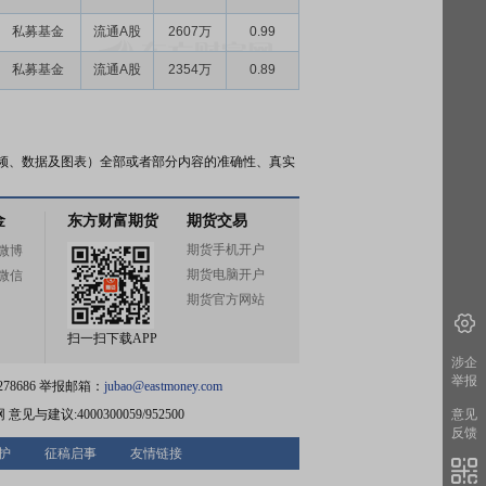
私募基金
流通A股
2607万
0.99
私募基金
流通A股
2354万
0.89
频、数据及图表）全部或者部分内容的准确性、真实
金
东方财富期货
期货交易
期货手机开户
微博
期货电脑开户
微信
期货官方网站
扫一扫下载APP
涉企
举报
78686 举报邮箱：
jubao@eastmoney.com
网
意见与建议:4000300059/952500
意见
反馈
护
征稿启事
友情链接