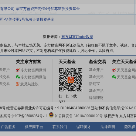
有限公司-华宝万盈资产高恒4号私募证券投资基金
司-华美传承3号私募证券投资基金
数据来源：
东方财富Choice数据
多信息，与本站立场无关。东方财富网不保证该信息（包括但不限于文字、视频、音
并未经过本网站证实，不对您构成任何投资建议，据此操作，风险自担。
关注东方财富
天天基金
基金交易
关注天天基
券开户
基金开户
东方财富网微博
天天基金网
线交易
基金交易
东方财富网微信
天天基金网
券交易
活期宝
意见与建议
基金产品
扫一扫下载
稳健理财
APP
 经营证券期货业务许可证编号：913101046312860336 违法和不良信息举报:021-612
案号:沪ICP备05006054号-11
沪公网安备 31010402000120号
版权所有:东方财富
广告服务
供应商平台
联系我们
诚聘英才
法律声明
隐私保