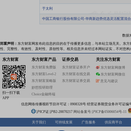
于太利
中国工商银行股份有限公司-华商新趋势优选灵活配置混
数据
郑重声明：
东方财富网发布此信息的目的在于传播更多信息，与本站立场无关。东方
性、完整性、有效性、及时性、原创性等。相关信息并未经过本网站证实，不对您构
东方财富
东方财富产品
证券交易
关注东方财富
东方财富免费版
东方财富证券开户
东方财富网微博
东方财富Level-2
东方财富在线交易
东方财富网微信
东方财富策略版
东方财富证券交易
意见与建议
妙想投研助理
扫一扫下载
Choice金融终端
APP
信息网络传播视听节目许可证：0908328号 经营证券期货业务许可证编号：91310
沪ICP证:沪B2-20070217
网站备案号:沪ICP备05006054号-11
关于我们
可持续发展
广告服务
供应商平台