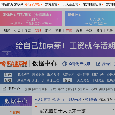
网站首页
加收藏
移动客户端
东方财富
天天基金网
东方财富证券
东方
财经
焦点
股票
新股
期指
期权
行情
数据
全球
美股
港股
数据中心
全球财经快讯
行情中
特色
龙虎榜单
融资融券
股权质押
大宗交易
机构调研
期指持仓
公告
新股
新股申购
新股日历
新股上会
资金
大盘资金
个股资金
板块
行情中心
指数
|
期指
|
期权
|
个股
|
板块
|
排行
|
新股
|
基金
|
港股
|
美股
|
期货
|
外汇
|
黄金
|
自选股
|
自选基金
东方财富网
>
数据中心
>
股东分析
>
冠农股份
>
冠农股份-
冠农股份十大股东一览
个
全景图