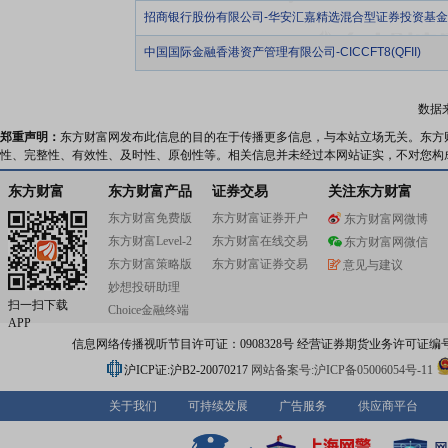
招商银行股份有限公司-华安汇嘉精选混合型证券投资基金
中国国际金融香港资产管理有限公司-CICCFT8(QFII)
数据
郑重声明：
东方财富网发布此信息的目的在于传播更多信息，与本站立场无关。东方
性、完整性、有效性、及时性、原创性等。相关信息并未经过本网站证实，不对您构
东方财富
东方财富产品
证券交易
关注东方财富
东方财富免费版
东方财富证券开户
东方财富网微博
东方财富Level-2
东方财富在线交易
东方财富网微信
东方财富策略版
东方财富证券交易
意见与建议
妙想投研助理
扫一扫下载
Choice金融终端
APP
信息网络传播视听节目许可证：0908328号 经营证券期货业务许可证编号：91310
沪ICP证:沪B2-20070217
网站备案号:沪ICP备05006054号-11
关于我们
可持续发展
广告服务
供应商平台