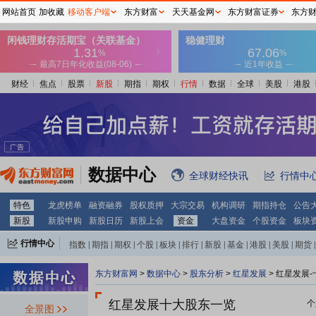
网站首页
加收藏
移动客户端
东方财富
天天基金网
东方财富证券
东方
财经
焦点
股票
新股
期指
期权
行情
数据
全球
美股
港股
数据中心
全球财经快讯
行情中
特色
龙虎榜单
融资融券
股权质押
大宗交易
机构调研
期指持仓
公告
新股
新股申购
新股日历
新股上会
资金
大盘资金
个股资金
板块
行情中心
指数
|
期指
|
期权
|
个股
|
板块
|
排行
|
新股
|
基金
|
港股
|
美股
|
期货
|
外汇
|
黄金
|
自选股
|
自选基金
东方财富网
>
数据中心
>
股东分析
>
红星发展
>
红星发展-
红星发展十大股东一览
个
全景图