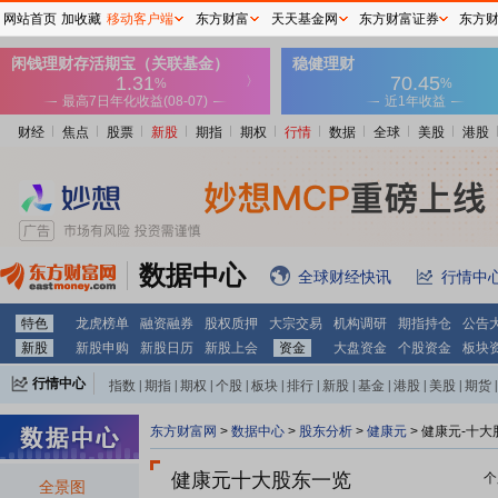
网站首页
加收藏
移动客户端
东方财富
天天基金网
东方财富证券
东方
财经
焦点
股票
新股
期指
期权
行情
数据
全球
美股
港股
数据中心
全球财经快讯
行情中
特色
龙虎榜单
融资融券
股权质押
大宗交易
机构调研
期指持仓
公告
新股
新股申购
新股日历
新股上会
资金
大盘资金
个股资金
板块
行情中心
指数
|
期指
|
期权
|
个股
|
板块
|
排行
|
新股
|
基金
|
港股
|
美股
|
期货
|
外汇
|
黄金
|
自选股
|
自选基金
东方财富网
>
数据中心
>
股东分析
>
健康元
>
健康元-十大
健康元十大股东一览
个
全景图