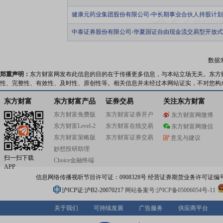
健康元药业集团股份有限公司-中长期事业合伙人持股计
中泰证券股份有限公司-华夏国证自由现金流交易型开放
数据
郑重声明：
东方财富网发布此信息的目的在于传播更多信息，与本站立场无关。东方
性、完整性、有效性、及时性、原创性等。相关信息并未经过本网站证实，不对您构
东方财富
东方财富产品
证券交易
关注东方财富
东方财富免费版
东方财富证券开户
东方财富网微博
东方财富Level-2
东方财富在线交易
东方财富网微信
东方财富策略版
东方财富证券交易
意见与建议
妙想投研助理
扫一扫下载
Choice金融终端
APP
信息网络传播视听节目许可证：0908328号 经营证券期货业务许可证编号：91310
沪ICP证:沪B2-20070217
网站备案号:沪ICP备05006054号-11
关于我们
可持续发展
广告服务
供应商平台