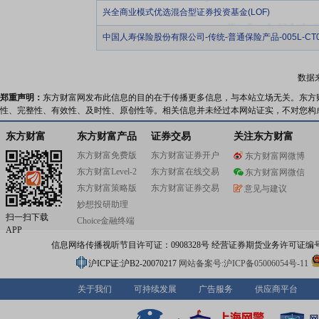
兴全商业模式优选混合型证券投资基金(LOF)
中国人寿保险股份有限公司-传统-普通保险产品-005L-CT0
数据
郑重声明：
东方财富网发布此信息的目的在于传播更多信息，与本站立场无关。东方
性、完整性、有效性、及时性、原创性等。相关信息并未经过本网站证实，不对您构
东方财富
东方财富产品
证券交易
关注东方财富
东方财富免费版
东方财富证券开户
东方财富网微博
东方财富Level-2
东方财富在线交易
东方财富网微信
东方财富策略版
东方财富证券交易
意见与建议
妙想投研助理
扫一扫下载
Choice金融终端
APP
信息网络传播视听节目许可证：0908328号 经营证券期货业务许可证编号：91310
沪ICP证:沪B2-20070217
网站备案号:沪ICP备05006054号-11
关于我们
可持续发展
广告服务
供应商平台