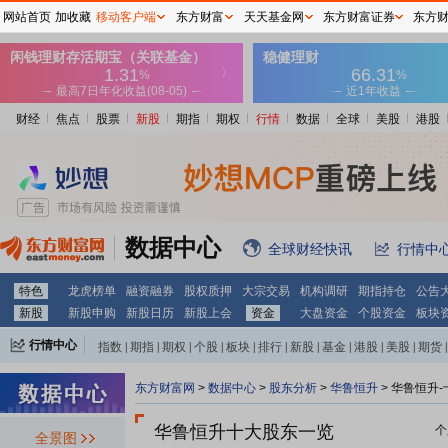
网站首页
加收藏
移动客户端
东方财富
天天基金网
东方财富证券
东方
财经
焦点
股票
新股
期指
期权
行情
数据
全球
美股
港股
数据中心
全球财经快讯
行情中
特色
龙虎榜单
融资融券
股权质押
大宗交易
机构调研
期指持仓
公告
新股
新股申购
新股日历
新股上会
资金
大盘资金
个股资金
板块
行情中心
指数
|
期指
|
期权
|
个股
|
板块
|
排行
|
新股
|
基金
|
港股
|
美股
|
期货
|
外汇
|
黄金
|
自选股
|
自选基金
东方财富网
>
数据中心
>
股东分析
>
华鲁恒升
>
华鲁恒升-
华鲁恒升十大股东一览
个
全景图