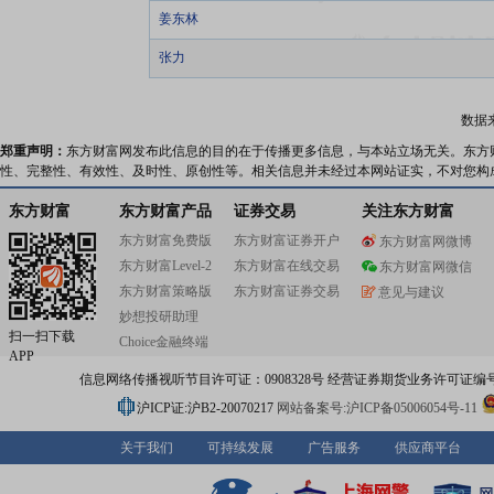
姜东林
张力
数据
郑重声明：
东方财富网发布此信息的目的在于传播更多信息，与本站立场无关。东方
性、完整性、有效性、及时性、原创性等。相关信息并未经过本网站证实，不对您构
东方财富
东方财富产品
证券交易
关注东方财富
东方财富免费版
东方财富证券开户
东方财富网微博
东方财富Level-2
东方财富在线交易
东方财富网微信
东方财富策略版
东方财富证券交易
意见与建议
妙想投研助理
扫一扫下载
Choice金融终端
APP
信息网络传播视听节目许可证：0908328号 经营证券期货业务许可证编号：91310
沪ICP证:沪B2-20070217
网站备案号:沪ICP备05006054号-11
关于我们
可持续发展
广告服务
供应商平台