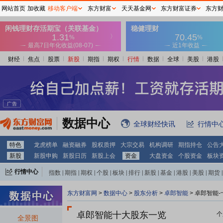
网站首页
加收藏
移动客户端
东方财富
天天基金网
东方财富证券
东方
财经
焦点
股票
新股
期指
期权
行情
数据
全球
美股
港股
数据中心
全球财经快讯
行情中
特色
龙虎榜单
融资融券
股权质押
大宗交易
机构调研
期指持仓
公告
新股
新股申购
新股日历
新股上会
资金
大盘资金
个股资金
板块
行情中心
指数
|
期指
|
期权
|
个股
|
板块
|
排行
|
新股
|
基金
|
港股
|
美股
|
期货
|
外汇
|
黄金
|
自选股
|
自选基金
东方财富网
>
数据中心
>
股东分析
>
卓郎智能
>
卓郎智能-
卓郎智能十大股东一览
个
全景图