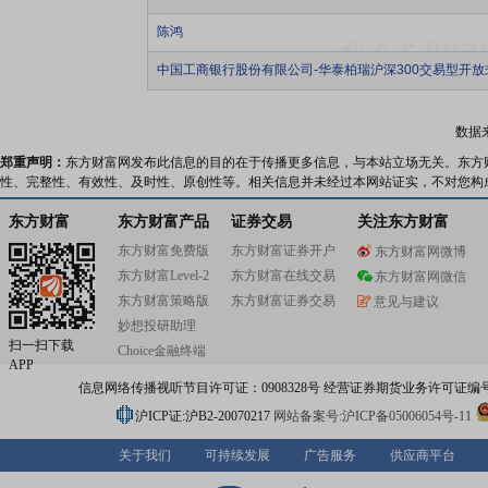
陈鸿
中国工商银行股份有限公司-华泰柏瑞沪深300交易型开
数据
郑重声明：
东方财富网发布此信息的目的在于传播更多信息，与本站立场无关。东方
性、完整性、有效性、及时性、原创性等。相关信息并未经过本网站证实，不对您构
东方财富
东方财富产品
证券交易
关注东方财富
东方财富免费版
东方财富证券开户
东方财富网微博
东方财富Level-2
东方财富在线交易
东方财富网微信
东方财富策略版
东方财富证券交易
意见与建议
妙想投研助理
扫一扫下载
Choice金融终端
APP
信息网络传播视听节目许可证：0908328号 经营证券期货业务许可证编号：91310
沪ICP证:沪B2-20070217
网站备案号:沪ICP备05006054号-11
关于我们
可持续发展
广告服务
供应商平台