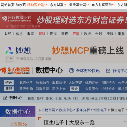
网站首页
加收藏
移动客户端
东方财富
天天基金网
东方财富证券
东方
财经
焦点
股票
新股
期指
期权
行情
数据
全球
美股
港股
数据中心
全球财经快讯
行情中
特色
龙虎榜单
融资融券
股权质押
大宗交易
机构调研
期指持仓
公告
新股
新股申购
新股日历
新股上会
资金
大盘资金
个股资金
板块
行情中心
指数
|
期指
|
期权
|
个股
|
板块
|
排行
|
新股
|
基金
|
港股
|
美股
|
期货
|
外汇
|
黄金
|
自选股
|
自选基金
东方财富网
>
数据中心
>
股东分析
>
恒生电子
>
恒生电子-
恒生电子十大股东一览
个
全景图