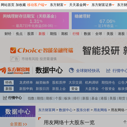
网站首页
加收藏
移动客户端
东方财富
天天基金网
东方财富证券
东方
财经
焦点
股票
新股
期指
期权
行情
数据
全球
美股
港股
数据中心
全球财经快讯
行情中
特色
龙虎榜单
融资融券
股权质押
大宗交易
机构调研
期指持仓
公告
新股
新股申购
新股日历
新股上会
资金
大盘资金
个股资金
板块
行情中心
指数
|
期指
|
期权
|
个股
|
板块
|
排行
|
新股
|
基金
|
港股
|
美股
|
期货
|
外汇
|
黄金
|
自选股
|
自选基金
东方财富网
>
数据中心
>
股东分析
>
用友网络
>
用友网络-
用友网络十大股东一览
个
全景图