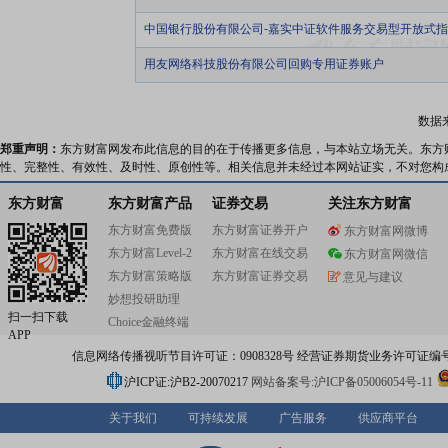
中国银行股份有限公司-嘉实中证软件服务交易型开放式
用友网络科技股份有限公司回购专用证券账户
数据
郑重声明：
东方财富网发布此信息的目的在于传播更多信息，与本站立场无关。东方
性、完整性、有效性、及时性、原创性等。相关信息并未经过本网站证实，不对您构
东方财富
东方财富产品
证券交易
关注东方财富
东方财富免费版
东方财富证券开户
东方财富网微博
东方财富Level-2
东方财富在线交易
东方财富网微信
东方财富策略版
东方财富证券交易
意见与建议
妙想投研助理
扫一扫下载
Choice金融终端
APP
信息网络传播视听节目许可证：0908328号 经营证券期货业务许可证编号：91310
沪ICP证:沪B2-20070217
网站备案号:沪ICP备05006054号-11
关于我们
可持续发展
广告服务
供应商平台