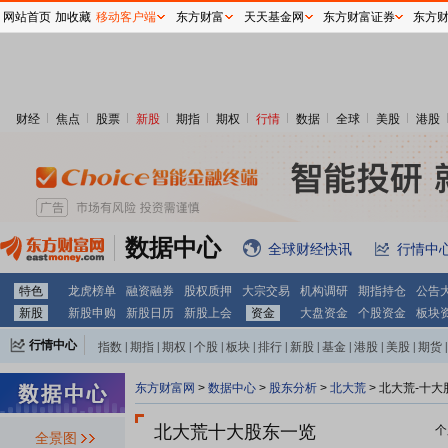
网站首页
加收藏
移动客户端
东方财富
天天基金网
东方财富证券
东方
财经
焦点
股票
新股
期指
期权
行情
数据
全球
美股
港股
数据中心
全球财经快讯
行情中
特色
龙虎榜单
融资融券
股权质押
大宗交易
机构调研
期指持仓
公告
新股
新股申购
新股日历
新股上会
资金
大盘资金
个股资金
板块
行情中心
指数
|
期指
|
期权
|
个股
|
板块
|
排行
|
新股
|
基金
|
港股
|
美股
|
期货
|
外汇
|
黄金
|
自选股
|
自选基金
东方财富网
>
数据中心
>
股东分析
>
北大荒
>
北大荒-十大
北大荒十大股东一览
个
全景图