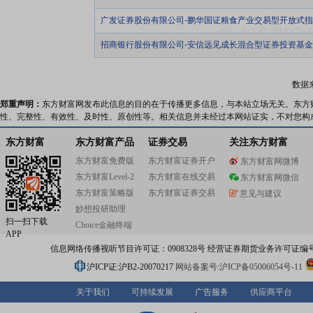
广发证券股份有限公司-鹏华国证粮食产业交易型开放式
招商银行股份有限公司-安信远见成长混合型证券投资基金
数据
郑重声明：
东方财富网发布此信息的目的在于传播更多信息，与本站立场无关。东方
性、完整性、有效性、及时性、原创性等。相关信息并未经过本网站证实，不对您构
东方财富
东方财富产品
证券交易
关注东方财富
东方财富免费版
东方财富证券开户
东方财富网微博
东方财富Level-2
东方财富在线交易
东方财富网微信
东方财富策略版
东方财富证券交易
意见与建议
妙想投研助理
扫一扫下载
Choice金融终端
APP
信息网络传播视听节目许可证：0908328号 经营证券期货业务许可证编号：91310
沪ICP证:沪B2-20070217
网站备案号:沪ICP备05006054号-11
关于我们
可持续发展
广告服务
供应商平台