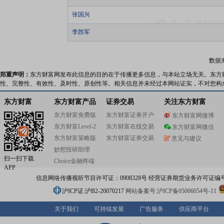
张国兴
李胜军
数据
郑重声明：
东方财富网发布此信息的目的在于传播更多信息，与本站立场无关。东方
性、完整性、有效性、及时性、原创性等。相关信息并未经过本网站证实，不对您构
东方财富
东方财富产品
证券交易
关注东方财富
东方财富免费版
东方财富证券开户
东方财富网微博
东方财富Level-2
东方财富在线交易
东方财富网微信
东方财富策略版
东方财富证券交易
意见与建议
妙想投研助理
扫一扫下载
Choice金融终端
APP
信息网络传播视听节目许可证：0908328号 经营证券期货业务许可证编号：91310
沪ICP证:沪B2-20070217
网站备案号:沪ICP备05006054号-11
关于我们
可持续发展
广告服务
供应商平台