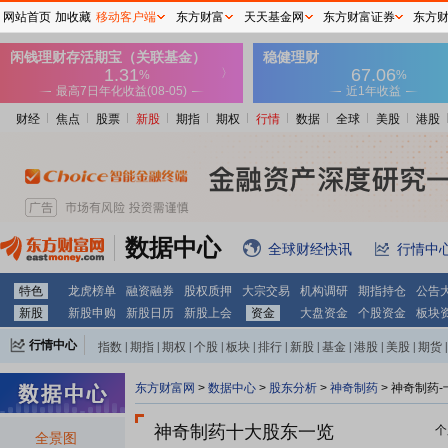
网站首页
加收藏
移动客户端
东方财富
天天基金网
东方财富证券
东方
财经
焦点
股票
新股
期指
期权
行情
数据
全球
美股
港股
数据中心
全球财经快讯
行情中
特色
龙虎榜单
融资融券
股权质押
大宗交易
机构调研
期指持仓
公告
新股
新股申购
新股日历
新股上会
资金
大盘资金
个股资金
板块
行情中心
指数
|
期指
|
期权
|
个股
|
板块
|
排行
|
新股
|
基金
|
港股
|
美股
|
期货
|
外汇
|
黄金
|
自选股
|
自选基金
东方财富网
>
数据中心
>
股东分析
>
神奇制药
>
神奇制药-
神奇制药十大股东一览
个
全景图