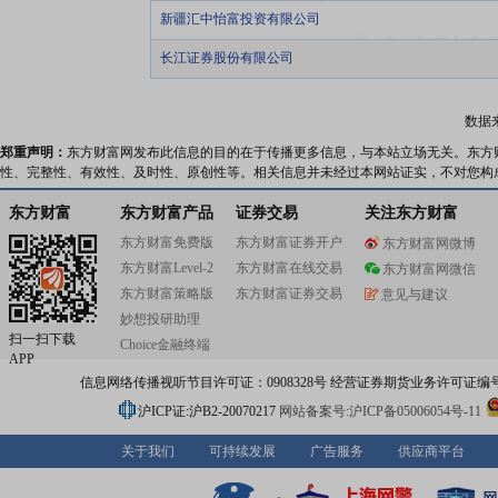
新疆汇中怡富投资有限公司
长江证券股份有限公司
数据
郑重声明：
东方财富网发布此信息的目的在于传播更多信息，与本站立场无关。东方
性、完整性、有效性、及时性、原创性等。相关信息并未经过本网站证实，不对您构
东方财富
东方财富产品
证券交易
关注东方财富
东方财富免费版
东方财富证券开户
东方财富网微博
东方财富Level-2
东方财富在线交易
东方财富网微信
东方财富策略版
东方财富证券交易
意见与建议
妙想投研助理
扫一扫下载
Choice金融终端
APP
信息网络传播视听节目许可证：0908328号 经营证券期货业务许可证编号：91310
沪ICP证:沪B2-20070217
网站备案号:沪ICP备05006054号-11
关于我们
可持续发展
广告服务
供应商平台