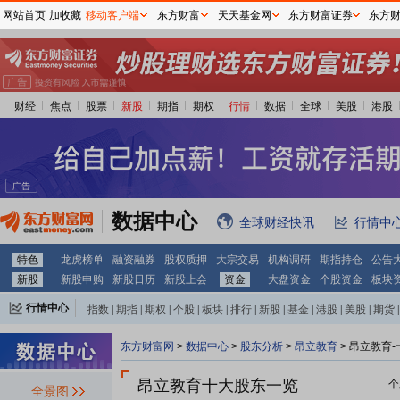
网站首页
加收藏
移动客户端
东方财富
天天基金网
东方财富证券
东方
财经
焦点
股票
新股
期指
期权
行情
数据
全球
美股
港股
数据中心
全球财经快讯
行情中
特色
龙虎榜单
融资融券
股权质押
大宗交易
机构调研
期指持仓
公告
新股
新股申购
新股日历
新股上会
资金
大盘资金
个股资金
板块
行情中心
指数
|
期指
|
期权
|
个股
|
板块
|
排行
|
新股
|
基金
|
港股
|
美股
|
期货
|
外汇
|
黄金
|
自选股
|
自选基金
东方财富网
>
数据中心
>
股东分析
>
昂立教育
>
昂立教育-
昂立教育十大股东一览
个
全景图