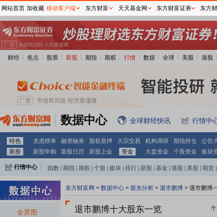
网站首页
加收藏
移动客户端
东方财富
天天基金网
东方财富证券
东方
财经
焦点
股票
新股
期指
期权
行情
数据
全球
美股
港股
数据中心
全球财经快讯
行情中
特色
龙虎榜单
融资融券
股权质押
大宗交易
机构调研
期指持仓
公告
新股
新股申购
新股日历
新股上会
资金
大盘资金
个股资金
板块
行情中心
指数
|
期指
|
期权
|
个股
|
板块
|
排行
|
新股
|
基金
|
港股
|
美股
|
期货
|
外汇
|
黄金
|
自选股
|
自选基金
东方财富网
>
数据中心
>
股东分析
>
退市鹏博
>
退市鹏博-
退市鹏博十大股东一览
个
全景图