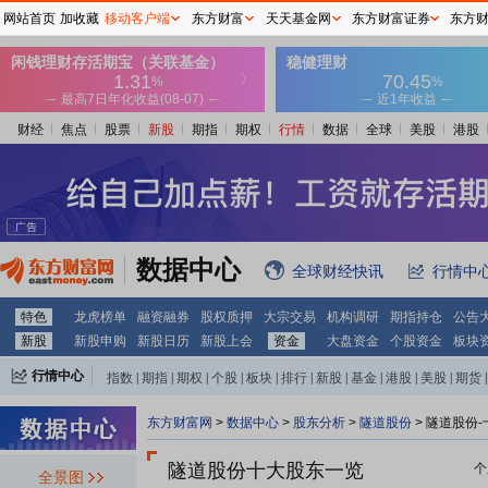
网站首页
加收藏
移动客户端
东方财富
天天基金网
东方财富证券
东方
财经
焦点
股票
新股
期指
期权
行情
数据
全球
美股
港股
数据中心
全球财经快讯
行情中
特色
龙虎榜单
融资融券
股权质押
大宗交易
机构调研
期指持仓
公告
新股
新股申购
新股日历
新股上会
资金
大盘资金
个股资金
板块
行情中心
指数
|
期指
|
期权
|
个股
|
板块
|
排行
|
新股
|
基金
|
港股
|
美股
|
期货
|
外汇
|
黄金
|
自选股
|
自选基金
东方财富网
>
数据中心
>
股东分析
>
隧道股份
>
隧道股份-
隧道股份十大股东一览
个
全景图