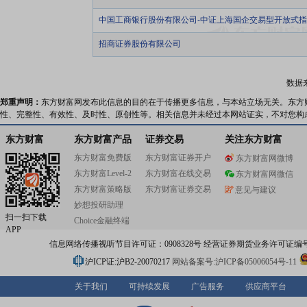
中国工商银行股份有限公司-中证上海国企交易型开放式
招商证券股份有限公司
数据
郑重声明：
东方财富网发布此信息的目的在于传播更多信息，与本站立场无关。东方
性、完整性、有效性、及时性、原创性等。相关信息并未经过本网站证实，不对您构
东方财富
东方财富产品
证券交易
关注东方财富
东方财富免费版
东方财富证券开户
东方财富网微博
东方财富Level-2
东方财富在线交易
东方财富网微信
东方财富策略版
东方财富证券交易
意见与建议
妙想投研助理
扫一扫下载
Choice金融终端
APP
信息网络传播视听节目许可证：0908328号 经营证券期货业务许可证编号：91310
沪ICP证:沪B2-20070217
网站备案号:沪ICP备05006054号-11
关于我们
可持续发展
广告服务
供应商平台