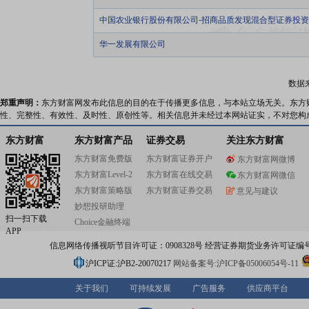
中国农业银行股份有限公司-招商品质发现混合型证券投
华一发展有限公司
数据
郑重声明：
东方财富网发布此信息的目的在于传播更多信息，与本站立场无关。东方
性、完整性、有效性、及时性、原创性等。相关信息并未经过本网站证实，不对您构
东方财富
东方财富产品
证券交易
关注东方财富
东方财富免费版
东方财富证券开户
东方财富网微博
东方财富Level-2
东方财富在线交易
东方财富网微信
东方财富策略版
东方财富证券交易
意见与建议
妙想投研助理
扫一扫下载
Choice金融终端
APP
信息网络传播视听节目许可证：0908328号 经营证券期货业务许可证编号：91310
沪ICP证:沪B2-20070217
网站备案号:沪ICP备05006054号-11
关于我们
可持续发展
广告服务
供应商平台