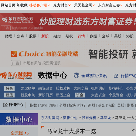
网站首页
加收藏
移动客户端
东方财富
天天基金网
东方财富证券
东方
财经
焦点
股票
新股
期指
期权
行情
数据
全球
美股
港股
数据中心
全球财经快讯
行情中
特色
龙虎榜单
融资融券
股权质押
大宗交易
机构调研
期指持仓
公告
新股
新股申购
新股日历
新股上会
资金
大盘资金
个股资金
板块
行情中心
指数
|
期指
|
期权
|
个股
|
板块
|
排行
|
新股
|
基金
|
港股
|
美股
|
期货
|
外汇
|
黄金
|
自选股
|
自选基金
东方财富网
>
数据中心
>
股东分析
>
马应龙
>
马应龙-十大
马应龙十大股东一览
个
全景图