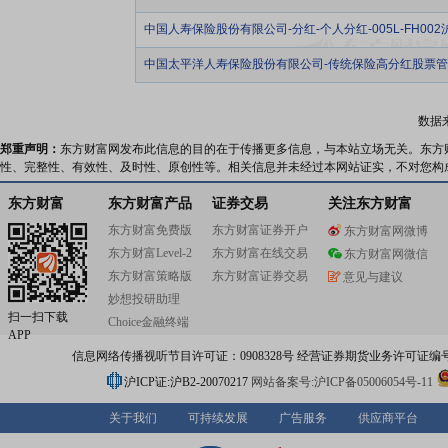
中国人寿保险股份有限公司-分红-个人分红-005L-FH002
中国太平洋人寿保险股份有限公司-传统保险高分红股票
数据
郑重声明：
东方财富网发布此信息的目的在于传播更多信息，与本站立场无关。东方
性、完整性、有效性、及时性、原创性等。相关信息并未经过本网站证实，不对您构
东方财富
东方财富产品
证券交易
关注东方财富
东方财富免费版
东方财富证券开户
东方财富网微博
东方财富Level-2
东方财富在线交易
东方财富网微信
东方财富策略版
东方财富证券交易
意见与建议
妙想投研助理
扫一扫下载
Choice金融终端
APP
信息网络传播视听节目许可证：0908328号 经营证券期货业务许可证编号：91310
沪ICP证:沪B2-20070217
网站备案号:沪ICP备05006054号-11
关于我们
可持续发展
广告服务
供应商平台