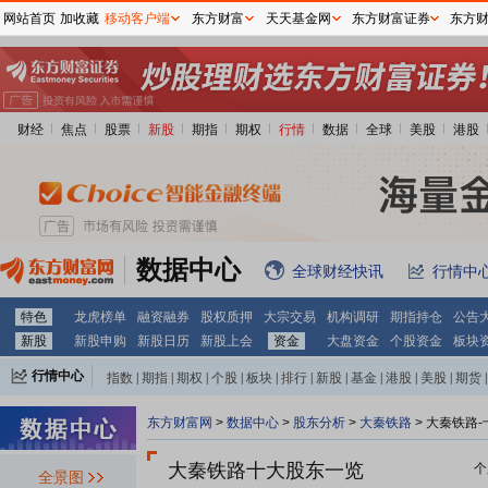
网站首页
加收藏
移动客户端
东方财富
天天基金网
东方财富证券
东方
财经
焦点
股票
新股
期指
期权
行情
数据
全球
美股
港股
数据中心
全球财经快讯
行情中
特色
龙虎榜单
融资融券
股权质押
大宗交易
机构调研
期指持仓
公告
新股
新股申购
新股日历
新股上会
资金
大盘资金
个股资金
板块
行情中心
指数
|
期指
|
期权
|
个股
|
板块
|
排行
|
新股
|
基金
|
港股
|
美股
|
期货
|
外汇
|
黄金
|
自选股
|
自选基金
东方财富网
>
数据中心
>
股东分析
>
大秦铁路
>
大秦铁路-
大秦铁路十大股东一览
个
全景图