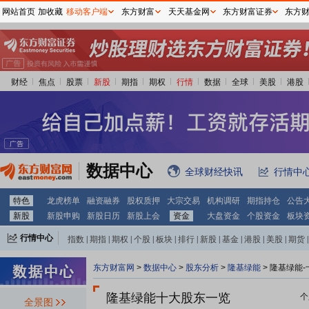
网站首页
加收藏
移动客户端
东方财富
天天基金网
东方财富证券
东方
财经
焦点
股票
新股
期指
期权
行情
数据
全球
美股
港股
数据中心
全球财经快讯
行情中
特色
龙虎榜单
融资融券
股权质押
大宗交易
机构调研
期指持仓
公告
新股
新股申购
新股日历
新股上会
资金
大盘资金
个股资金
板块
行情中心
指数
|
期指
|
期权
|
个股
|
板块
|
排行
|
新股
|
基金
|
港股
|
美股
|
期货
|
外汇
|
黄金
|
自选股
|
自选基金
东方财富网
>
数据中心
>
股东分析
>
隆基绿能
>
隆基绿能-
隆基绿能十大股东一览
个
全景图