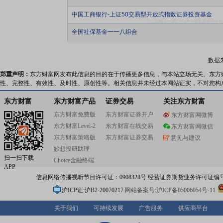
中国工商银行-上证50交易型开放式指数证券投资基金
全国社保基金一一八组合
数据
郑重声明：
东方财富网发布此信息的目的在于传播更多信息，与本站立场无关。东方
性、完整性、有效性、及时性、原创性等。相关信息并未经过本网站证实，不对您构
东方财富
东方财富产品
证券交易
关注东方财富
东方财富免费版
东方财富证券开户
东方财富网微博
东方财富Level-2
东方财富在线交易
东方财富网微信
东方财富策略版
东方财富证券交易
意见与建议
妙想投研助理
扫一扫下载
Choice金融终端
APP
信息网络传播视听节目许可证：0908328号 经营证券期货业务许可证编号：91310
沪ICP证:沪B2-20070217
网站备案号:沪ICP备05006054号-11
关于我们
可持续发展
广告服务
供应商平台