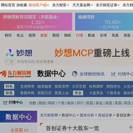
网站首页
加收藏
移动客户端
东方财富
天天基金网
东方财富证券
东方
财经
焦点
股票
新股
期指
期权
行情
数据
全球
美股
港股
数据中心
全球财经快讯
行情中
特色
龙虎榜单
融资融券
股权质押
大宗交易
机构调研
期指持仓
公告
新股
新股申购
新股日历
新股上会
资金
大盘资金
个股资金
板块
行情中心
指数
|
期指
|
期权
|
个股
|
板块
|
排行
|
新股
|
基金
|
港股
|
美股
|
期货
|
外汇
|
黄金
|
自选股
|
自选基金
东方财富网
>
数据中心
>
股东分析
>
首创证券
>
首创证券-
首创证券十大股东一览
个
全景图