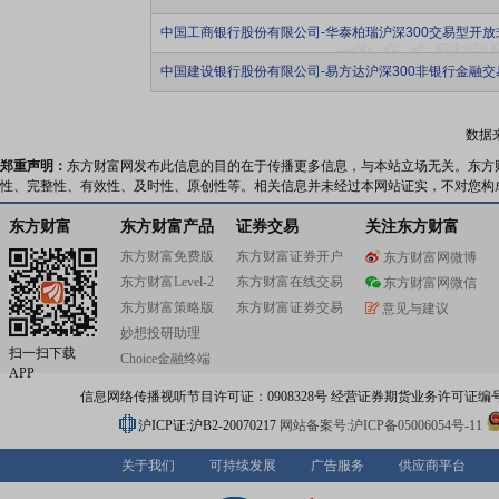
中国工商银行股份有限公司-华泰柏瑞沪深300交易型开
中国建设银行股份有限公司-易方达沪深300非银行金融
数据
郑重声明：
东方财富网发布此信息的目的在于传播更多信息，与本站立场无关。东方
性、完整性、有效性、及时性、原创性等。相关信息并未经过本网站证实，不对您构
东方财富
东方财富产品
证券交易
关注东方财富
东方财富免费版
东方财富证券开户
东方财富网微博
东方财富Level-2
东方财富在线交易
东方财富网微信
东方财富策略版
东方财富证券交易
意见与建议
妙想投研助理
扫一扫下载
Choice金融终端
APP
信息网络传播视听节目许可证：0908328号 经营证券期货业务许可证编号：91310
沪ICP证:沪B2-20070217
网站备案号:沪ICP备05006054号-11
关于我们
可持续发展
广告服务
供应商平台