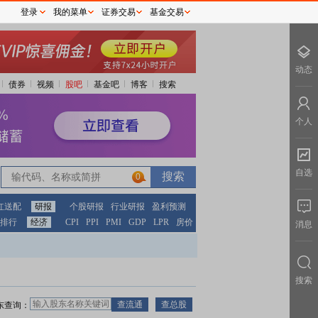
登录
我的菜单
证券交易
基金交易
动态
债券
视频
股吧
基金吧
博客
搜索
个人
自选
0
红送配
研报
个股研报
行业研报
盈利预测
排行
经济
CPI
PPI
PMI
GDP
LPR
房价
消息
搜索
东查询：