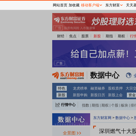
网站首页
加收藏
移动客户端
东方财富
天天
财经
焦点
股票
新股
期指
期权
行
数据中心
特色
龙虎榜单
融资融券
股权质押
大宗
新股
新股申购
新股日历
新股上会
资金
行情中心
指数
|
期指
|
期权
|
个股
|
板块
|
排
东方财富网
>
数据中心
>
深圳燃气十大
全景图