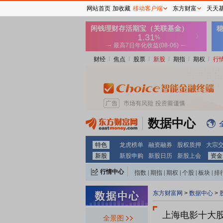
网站首页
加收藏
移动客户端
东方财富
天天
财经
焦点
股票
新股
期指
期权
行
数据中心
特色
龙虎榜单
融资融券
股权质押
大宗
新股
新股申购
新股日历
新股上会
资金
行情中心
指数
|
期指
|
期权
|
个股
|
板块
|
排
东方财富网
>
数据中心
>
上海电影十大
全景图