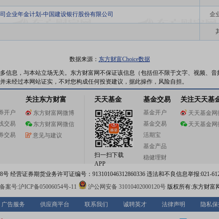
司企业年金计划-中国建设银行股份有限公司
企
数据来源：
东方财富Choice数据
多信息，与本站立场无关。东方财富网不保证该信息（包括但不限于文字、视频、音
并未经过本网站证实，不对您构成任何投资建议，据此操作，风险自担。
关注东方财富
天天基金
基金交易
关注天天基
券开户
基金开户
东方财富网微博
天天基金网
线交易
基金交易
东方财富网微信
天天基金网
券交易
活期宝
意见与建议
基金产品
扫一扫下载
稳健理财
APP
 经营证券期货业务许可证编号：913101046312860336 违法和不良信息举报:021-612
案号:沪ICP备05006054号-11
沪公网安备 31010402000120号
版权所有:东方财富
广告服务
供应商平台
联系我们
诚聘英才
法律声明
隐私保