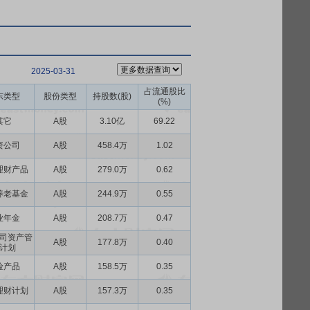
2025-03-31
占流通股比
东类型
股份类型
持股数(股)
(%)
其它
A股
3.10亿
69.22
资公司
A股
458.4万
1.02
理财产品
A股
279.0万
0.62
养老基金
A股
244.9万
0.55
业年金
A股
208.7万
0.47
司资产管
A股
177.8万
0.40
计划
险产品
A股
158.5万
0.35
理财计划
A股
157.3万
0.35