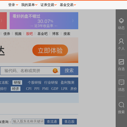
登录
我的菜单
证券交易
基金交易
动态
债券
视频
股吧
基金吧
博客
搜索
个人
自选
0
红送配
研报
个股研报
行业研报
盈利预测
排行
经济
CPI
PPI
PMI
GDP
LPR
房价
消息
搜索
东查询：