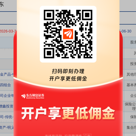
东
2026-03-31
2025-12-31
2025-09-30
2025-06-30
股东名称
股
投
金产品-中国银行股份有限公司
其他
四组合
基本
司企业年金计划-中国工商银行股份有限公司
企
保险公
泰增鑫投资产品
理
传统-普通保险产品-018L-CT001沪
保
华资产-明义十七号资产管理产品
集合