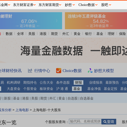
基金网
东方财富证券
东方财富期货
妙想
Choice数据
股吧
情
数据
全球
美股
港股
期货
外汇
黄金
银行
基金
理财
保险
全球财经快讯
行情中心
Choice数据
妙想大模型
交易
机构调研
期指持仓
公告大全
条件选股
财报
业绩报表
最新预告
分
大盘资金
个股资金
板块资金
沪 港 通
基金
基金净值
基金定投
基金
行
|
新股
|
基金
|
港股
|
美股
|
期货
|
外汇
|
黄金
|
自选股
|
自选基金
股东分析
>
上海电影
>
上海电影-十大股东
股东一览
个股股东查询：
股