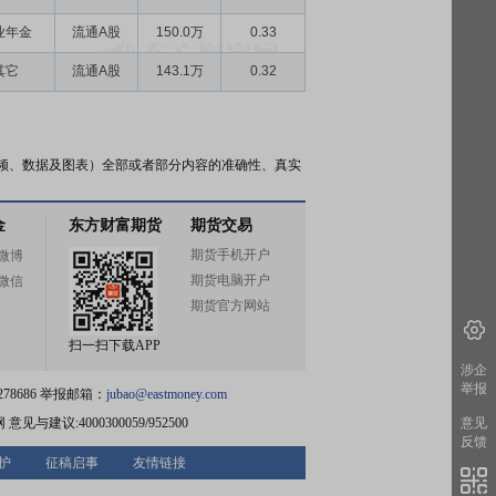
业年金
流通A股
150.0万
0.33
其它
流通A股
143.1万
0.32
频、数据及图表）全部或者部分内容的准确性、真实
金
东方财富期货
期货交易
期货手机开户
微博
期货电脑开户
微信
期货官方网站
扫一扫下载APP
涉企
举报
78686 举报邮箱：
jubao@eastmoney.com
网
意见与建议:4000300059/952500
意见
反馈
护
征稿启事
友情链接