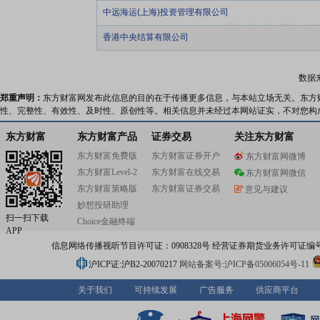
中远海运(上海)投资管理有限公司
香港中央结算有限公司
数据
郑重声明：
东方财富网发布此信息的目的在于传播更多信息，与本站立场无关。东方
性、完整性、有效性、及时性、原创性等。相关信息并未经过本网站证实，不对您构
东方财富
东方财富产品
证券交易
关注东方财富
东方财富免费版
东方财富证券开户
东方财富网微博
东方财富Level-2
东方财富在线交易
东方财富网微信
东方财富策略版
东方财富证券交易
意见与建议
妙想投研助理
扫一扫下载
Choice金融终端
APP
信息网络传播视听节目许可证：0908328号 经营证券期货业务许可证编号：91310
沪ICP证:沪B2-20070217
网站备案号:沪ICP备05006054号-11
关于我们
可持续发展
广告服务
供应商平台