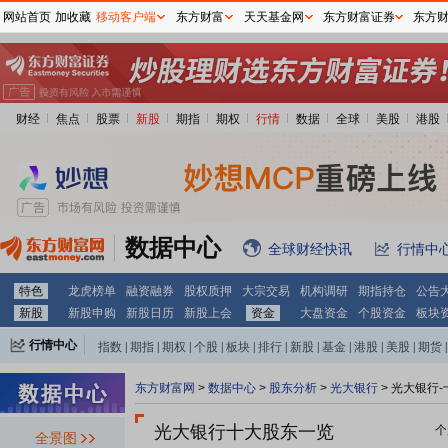
网站首页
加收藏
移动客户端
东方财富
天天基金网
东方财富证券
东方
财经
焦点
股票
新股
期指
期权
行情
数据
全球
美股
港股
数据中心
全球财经快讯
行情中
特色
龙虎榜单
融资融券
股权质押
大宗交易
机构调研
期指持仓
公告
新股
新股申购
新股日历
新股上会
资金
大盘资金
个股资金
板块
行情中心
指数
|
期指
|
期权
|
个股
|
板块
|
排行
|
新股
|
基金
|
港股
|
美股
|
期货
|
外汇
|
黄金
|
自选股
|
自选基金
东方财富网
>
数据中心
>
股东分析
>
光大银行
>
光大银行-
光大银行十大股东一览
个
全景图