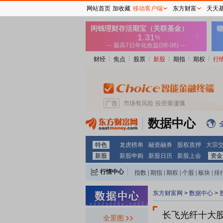
网站首页
加收藏
移动客户端
东方财富
天天
财经
焦点
股票
新股
期指
期权
行
数据中心
特色
龙虎榜单
融资融券
股权质押
大宗
新股
新股申购
新股日历
新股上会
资金
行情中心
指数
|
期指
|
期权
|
个股
|
板块
|
排
东方财富网
>
数据中心
>
长飞光纤十大
全景图