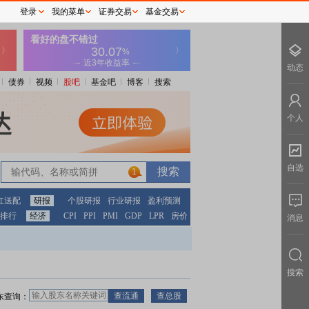
登录
我的菜单
证券交易
基金交易
动态
债券
视频
股吧
基金吧
博客
搜索
个人
自选
1
红送配
研报
个股研报
行业研报
盈利预测
排行
经济
CPI
PPI
PMI
GDP
LPR
房价
消息
搜索
东查询：