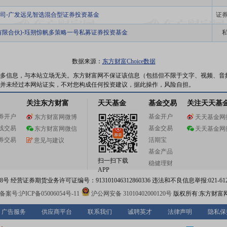
司-广发远见智选混合型证券投资基金
证
有限合伙)-珏朔惊帆多策略一号私募证券投资基金
数据来源：
东方财富Choice数据
多信息，与本站立场无关。东方财富网不保证该信息（包括但不限于文字、视频、音
并未经过本网站证实，不对您构成任何投资建议，据此操作，风险自担。
关注东方财富
天天基金
基金交易
关注天天基
券开户
基金开户
东方财富网微博
天天基金网
线交易
基金交易
东方财富网微信
天天基金网
券交易
活期宝
意见与建议
基金产品
扫一扫下载
稳健理财
APP
 经营证券期货业务许可证编号：913101046312860336 违法和不良信息举报:021-612
案号:沪ICP备05006054号-11
沪公网安备 31010402000120号
版权所有:东方财富
广告服务
供应商平台
联系我们
诚聘英才
法律声明
隐私保