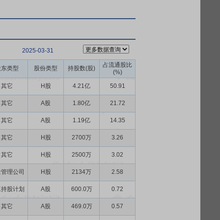
2025-03-31
占流通股比
股东类型
股份类型
持股数(股)
(%)
其它
H股
4.21亿
50.91
其它
A股
1.80亿
21.72
其它
A股
1.19亿
14.35
其它
H股
2700万
3.26
其它
H股
2500万
3.02
金管理公司
H股
2134万
2.58
工持股计划
A股
600.0万
0.72
其它
A股
469.0万
0.57