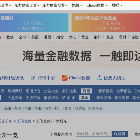
基金网
东方财富证券
东方财富期货
妙想
Choice数据
股吧
情
数据
全球
美股
港股
期货
外汇
黄金
银行
基金
理财
保险
全球财经快讯
行情中心
Choice数据
妙想大模型
交易
机构调研
期指持仓
公告大全
条件选股
财报
业绩报表
最新预告
分
大盘资金
个股资金
板块资金
沪 港 通
基金
基金净值
基金定投
基金
行
|
新股
|
基金
|
港股
|
美股
|
期货
|
外汇
|
黄金
|
自选股
|
自选基金
股东分析
>
长飞光纤
>
长飞光纤-十大股东
股东一览
个股股东查询：
股