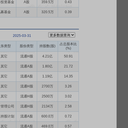
券投资基金
A股
359.5万
0.43
私募基金
A股
320.5万
0.39
2025-03-31
占总股本比
股东类型
股份类型
持股数(股)
(%)
其它
流通H股
4.21亿
50.91
其它
流通A股
1.80亿
21.72
其它
流通A股
1.19亿
14.35
其它
流通H股
2700万
3.26
其它
流通H股
2500万
3.02
金管理公司
流通H股
2134万
2.58
工持股计划
流通A股
600.0万
0.72
其它
流通A股
469.0万
0.57