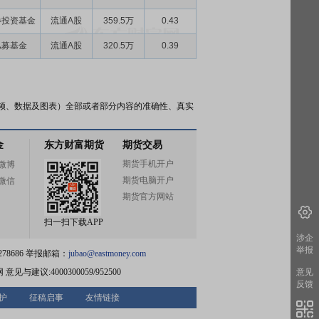
券投资基金
流通A股
359.5万
0.43
私募基金
流通A股
320.5万
0.39
频、数据及图表）全部或者部分内容的准确性、真实
金
东方财富期货
期货交易
期货手机开户
微博
期货电脑开户
微信
期货官方网站
扫一扫下载APP
涉企
举报
78686 举报邮箱：
jubao@eastmoney.com
网
意见与建议:4000300059/952500
意见
反馈
护
征稿启事
友情链接