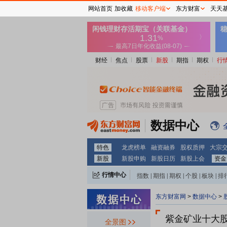
网站首页
加收藏
移动客户端
东方财富
天天
财经
焦点
股票
新股
期指
期权
行
数据中心
特色
龙虎榜单
融资融券
股权质押
大宗
新股
新股申购
新股日历
新股上会
资金
行情中心
指数
|
期指
|
期权
|
个股
|
板块
|
排
东方财富网
>
数据中心
>
紫金矿业十大
全景图