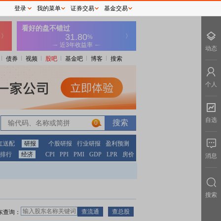
登录
我的菜单
证券交易
基金交易
动态
债券
视频
股吧
基金吧
博客
搜索
个人
自选
0
红送配
研报
个股研报
行业研报
盈利预测
排行
经济
CPI
PPI
PMI
GDP
LPR
房价
消息
搜索
东查询：