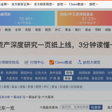
基金网
东方财富证券
东方财富期货
妙想
Choice数据
股吧
情
数据
全球
美股
港股
期货
外汇
黄金
银行
基金
理财
保险
全球财经快讯
行情中心
Choice数据
妙想大模型
交易
机构调研
期指持仓
公告大全
条件选股
财报
业绩报表
最新预告
分
大盘资金
个股资金
板块资金
沪 港 通
基金
基金净值
基金定投
基金
行
|
新股
|
基金
|
港股
|
美股
|
期货
|
外汇
|
黄金
|
自选股
|
自选基金
股东分析
>
紫金矿业
>
紫金矿业-十大股东
股东一览
个股股东查询：
股