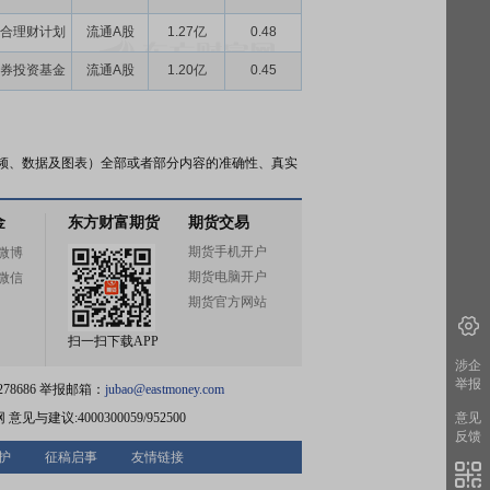
合理财计划
流通A股
1.27亿
0.48
券投资基金
流通A股
1.20亿
0.45
频、数据及图表）全部或者部分内容的准确性、真实
金
东方财富期货
期货交易
期货手机开户
微博
期货电脑开户
微信
期货官方网站
扫一扫下载APP
涉企
举报
78686 举报邮箱：
jubao@eastmoney.com
网
意见与建议:4000300059/952500
意见
反馈
护
征稿启事
友情链接