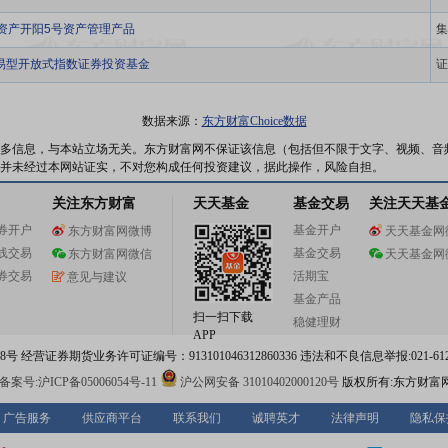
安资产开阳5号资产管理产品
集
交易型开放式指数证券投资基金
证
数据来源：
东方财富Choice数据
多信息，与本站立场无关。东方财富网不保证该信息（包括但不限于文字、视频、音
并未经过本网站证实，不对您构成任何投资建议，据此操作，风险自担。
关注东方财富
天天基金
基金交易
关注天天基
券开户
基金开户
东方财富网微博
天天基金网
线交易
基金交易
东方财富网微信
天天基金网
券交易
活期宝
意见与建议
基金产品
扫一扫下载
稳健理财
APP
 经营证券期货业务许可证编号：913101046312860336 违法和不良信息举报:021-612
案号:沪ICP备05006054号-11
沪公网安备 31010402000120号
版权所有:东方财富
广告服务
供应商平台
联系我们
诚聘英才
法律声明
隐私保